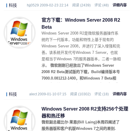
科技
hjj0529 2009-02-23 22:14
阅读 (2439)
评论 (48)
详细内容
官方下载：Windows Server 2008 R2
Beta
Windows Server 2008 R2是微软服务器操作系
统的下一代版本，功能和特性上基于现有的
Windows Server 2008，并进行了深入增强和完
善。该系统开发代号Windows 7 Server，也就
是相当于Windows 7的服务器版本，二者一脉相
承。
微软刚刚已经放出了Windows Server
2008 R2 Beta测试版的下载，Build编译版本号
7000.0.081212-1400，和Windows 7 Beta相
同，也是编译于2008年12月12日下午两点。此
测试版仅有英文语言，版本方面则划有标准
科技
alect 2009-01-10 07:15
阅读 (10302)
评论 (18)
详细内容
版、企业版、数据中心版、Web版、安腾版等
五个，其中前三个整合在一个镜像里。
Windows Server 2008 R2支持256个处理
器和热迁移
微软副总裁比尔·莱恩(Bill Laing)本周四阐述了
服务器版和客户机版Windows 7之间的差别.