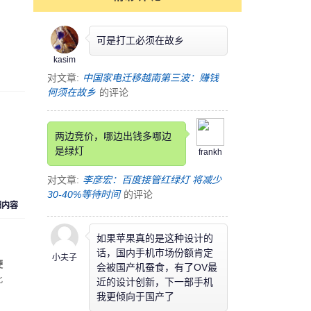
可是打工必须在故乡
kasim
对文章:
中国家电迁移越南第三波：赚钱
何须在故乡
的评论
两边竞价，哪边出钱多哪边
是绿灯
frankh
对文章:
李彦宏：百度接管红绿灯 将减少
30-40%等待时间
的评论
细内容
如果苹果真的是这种设计的
话，国内手机市场份额肯定
小夫子
硬
会被国产机蚕食，有了OV最
此
近的设计创新，下一部手机
我更倾向于国产了