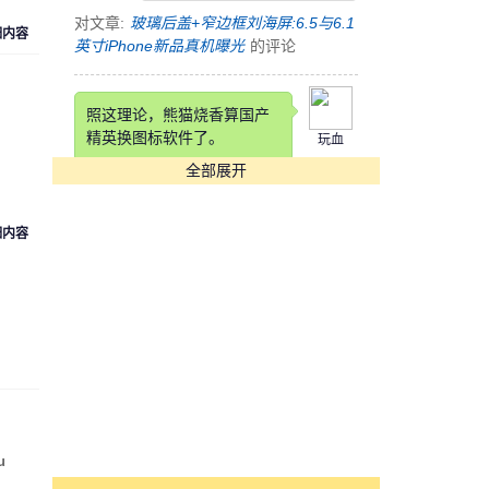
对文章:
玻璃后盖+窄边框刘海屏:6.5与6.1
细内容
英寸iPhone新品真机曝光
的评论
照这理论，熊猫烧香算国产
精英换图标软件了。
玩血
全部展开
对文章:
快压发布告用户书 称国产软件生
存实乃不易
的评论
细内容
这锤子也是锤子得狠，改个
铲铲名字
cyk553312
对文章:
罗永浩自曝锤子科技要改名：“锤
子”在四川不太雅观
的评论
[s:哭]看到Annual Income那
项我估计在座各位都活不长
u
魏魏
了。。。。
。