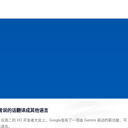
戏
动漫
趣闻
科学
软件
主题
排行
将与会者说的话翻译成其他语言
。在周二的 I/O 开发者大会上，Google发布了一项由 Gemini 驱动的新功能，可
选语言。