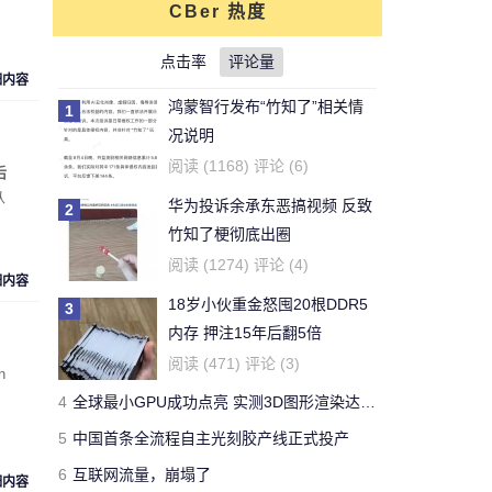
CBer 热度
对文章:
你还能活多久？这个寿命计算器
可以给出答案
点击率
的评论
评论量
细内容
鸿蒙智行发布“竹知了”相关情
1
刚看完王老吉的贴，刚下的
况说明
结论，老鼠实验不适用于
牛天王
阅读 (1168) 评论 (6)
后
人。
从
华为投诉余承东恶搞视频 反致
2
对文章:
吃胖算我输 华人学者今日带来减
竹知了梗彻底出圈
肥新思路
的评论
阅读 (1274) 评论 (4)
细内容
18岁小伙重金怒囤20根DDR5
3
开了一年了，操控很好 -
内存 押注15年后翻5倍
Forza Horizon 3 用户
Yeb123
阅读 (471) 评论 (3)
n
对文章:
全球最快量产SUV兰博基尼Urus
4
全球最小GPU成功点亮 实测3D图形渲染达15帧
正式发布 中国售价313万
的评论
5
中国首条全流程自主光刻胶产线正式投产
6
互联网流量，崩塌了
国有国法，咖有咖规
细内容