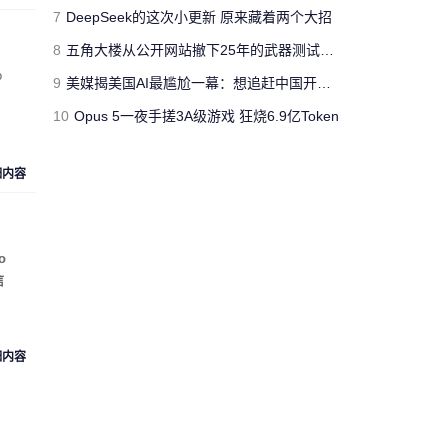
jimmyfluore
7
DeepSeek的这次小更新 原来藏着两个大招
对文章:
玩家网吧玩《绝地求生：大逃
8
五角大楼从公开网站撤下25年的武器测试报告 担心对手借AI挖掘漏洞
杀》开挂被制裁 网管无限重启其电脑
的
o
评论
9
美媒揭美国AI最尴尬一幕：想追赶中国开源模型 却没人愿意投钱
10
Opus 5一夜手搓3A级游戏 狂烧6.9亿Token
“人工智障”果不其然。[s:黑]
Cloud_Atlas
细内容
对文章:
Siri再闹乌龙：将西语神曲
《Despacito》认作保加利亚国歌
的评论
o
信
“复兴号”从北京到上海跑一
趟，单程1318公里，记录的
匿名人士
数据达300多兆。相比之下，
73万字的《红楼梦》所占数
细内容
据空间仅有1.7兆。 亏你想的
出来 这么比
来自
湖北武汉
的匿名人士对文章:
“复兴号”