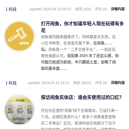
科技
ugmbbc 2024-04-10 00:47
阅读 (359)
评论 (0)
详细内容
打开闲鱼，你才知道年轻人现在玩得有多
花
闲鱼真的越来越难评了。同样都是买东西，在
小红书种草，在淘宝天猫下单，
在闲鱼……
玩。
闲鱼是一个 “ 二手交易平台 ” ，一说这话，
曾经谁都认可。
但如果 2024 年了还这么想，你
可能已经成为前浪，半只脚进土里，忽略了闲
鱼的基本盘……
科技
ugmbbc 2024-03-16 10:12
阅读 (5810)
评论 (0)
详细内容
探访闲鱼实体店：谁会买使用过的口红？
开在社区里的“闲鱼”线下全国首店，已运行满一
个月。店铺究竟卖什么？有多少消费者愿意购
买二手商品？近日，新浪科技实地探讨了位于