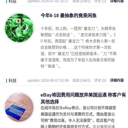
科技
ugmbbc 2024-07-02 15:27
阅读 (1081)
评论 (1)
详细内容
今年6·18 最抽象的竟是闲鱼
十年前，你上网，一提到“ 屠龙刀 ”，大概率会
联想起 “ 点击就送 ” 、 “ 是兄弟就来刀我 ” 。1
0 年后，再提起“ 屠龙刀 ”？绝大多数人第一反
应会联想到价格……这个时候你才第一次知
道，如今“ 屠龙刀 ”已经是船新版本，“ 刀 ”不再
属于渣渣辉，而成为了年轻人在闲鱼交易的独
特 “ 暗语 ” 。
科技
ugmbbc 2024-06-07 01:06
阅读 (2481)
评论 (0)
详细内容
eBay将因费用问题放弃美国运通 称客户有
其他选择
在线市场巨头eBay表示，该公司计划不再接受
美国运通作为支付与清算的方式，理由是该公
司称"费用过高，令人无法接受"，而且客户在
网上购物时还有其他支付方式。
这对美国运通