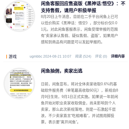
闲鱼客服回应售盗版《黑神话:悟空》：不
支持售假，请用户积极举报
8月20日上午消息，目前在二手平台闲鱼上已可
以低价购买《黑神话：悟空》，部分标价仅0.0
1元。对此闲鱼客服表示，闲鱼受理举报的范围
有“卖家承认售假、疑似售假、盗版”，如果用户
感知到商品有问题是可以发起举报的。
游戏
ugmbbc 2024-08-21 10:07
阅读 (524)
评论 (0)
详细内容
闲鱼抽佣，卖家出逃
日前，闲鱼宣布，将对全体卖家收取0.6%的基
础软件服务费（单笔最高收取60元），新规自8
月9日生效，9月1日正式实施。如果说一年前闲
鱼开始对职业卖家收取佣金，尚未影响到个人
卖家，那么此次新规落地，则是一石激起千层
浪，不少卖家直言“吃相难看”，并试图用脚投
票，表示要“离开闲鱼”。