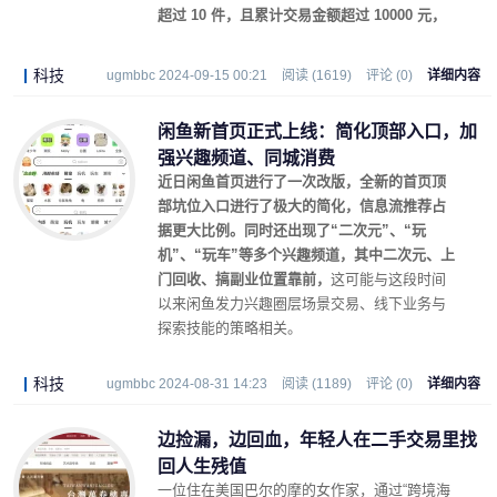
超过 10 件，且累计交易金额超过 10000 元，
就收 1% 的服务费，意思就是，超出的部分最
多得收 1.6% 。
科技
ugmbbc 2024-09-15 00:21
阅读 (1619)
评论 (0)
详细内容
闲鱼新首页正式上线：简化顶部入口，加
强兴趣频道、同城消费
近日闲鱼首页进行了一次改版，全新的首页顶
部坑位入口进行了极大的简化，信息流推荐占
据更大比例。同时还出现了“二次元”、“玩
机”、“玩车”等多个兴趣频道，其中二次元、上
门回收、搞副业位置靠前，
这可能与这段时间
以来闲鱼发力兴趣圈层场景交易、线下业务与
探索技能的策略相关。
科技
ugmbbc 2024-08-31 14:23
阅读 (1189)
评论 (0)
详细内容
边捡漏，边回血，年轻人在二手交易里找
回人生残值
一位住在美国巴尔的摩的女作家，通过“跨境海