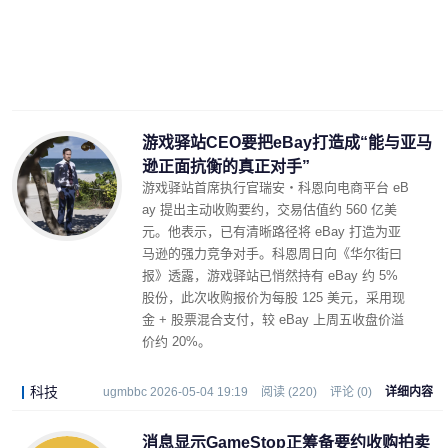
游戏驿站CEO要把eBay打造成“能与亚马
逊正面抗衡的真正对手”
游戏驿站首席执行官瑞安・科恩向电商平台 eB
ay 提出主动收购要约，交易估值约 560 亿美
元。他表示，已有清晰路径将 eBay 打造为亚
马逊的强力竞争对手。科恩周日向《华尔街曰
报》透露，游戏驿站已悄然持有 eBay 约 5%
股份，此次收购报价为每股 125 美元，采用现
金 + 股票混合支付，较 eBay 上周五收盘价溢
价约 20%。
科技
ugmbbc 2026-05-04 19:19
阅读 (220)
评论 (0)
详细内容
消息显示GameStop正筹备要约收购拍卖