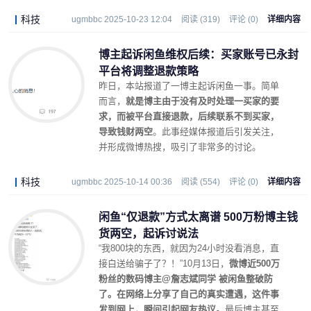
科技
ugmbbc 2025-10-23 12:04
阅读 (319)
评论 (0)
详细内容
博主起诉闲鱼维权后续：买家账号已永封
平台将调整退款策略
昨日，本站报道了一博主起诉闲鱼一事。简单
而言，
就是博主由于没有及时处理一买家的要
求，而被平台直接退款，后续联系不到买家，
导致钱财两空
。此事经媒体报道后引发关注，
并形成微博热搜，吸引了非常多的讨论。
科技
ugmbbc 2025-10-14 00:36
阅读 (554)
评论 (0)
详细内容
闲鱼“仅退款”方式太离谱 500万粉博主钱
货两空，起诉讨说法
“我800块的东西，就因为24小时没看消息，直
接白送给骗子了？！”10月13日，
微博近500万
粉丝的数码博主@詹志斌同学 被闲鱼整破防
了。在网络上分享了自己的真实遭遇，这件事
发到网上，瞬间引起网友热议。
最后博主甚至