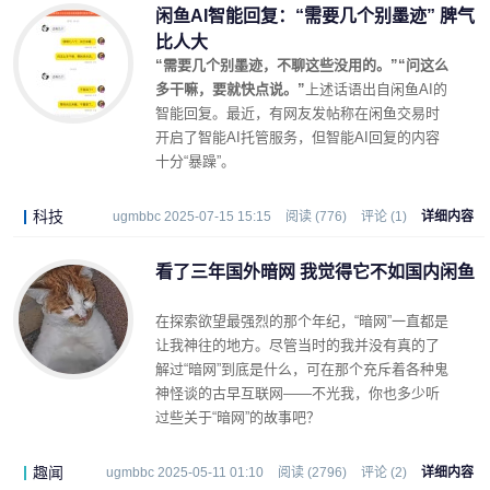
闲鱼AI智能回复：“需要几个别墨迹” 脾气
比人大
“需要几个别墨迹，不聊这些没用的。”“问这么
多干嘛，要就快点说。”
上述话语出自闲鱼AI的
智能回复。
最近，有网友发帖称在闲鱼交易时
开启了智能AI托管服务，但智能AI回复的内容
十分“暴躁”。
科技
ugmbbc 2025-07-15 15:15
阅读 (776)
评论 (1)
详细内容
看了三年国外暗网 我觉得它不如国内闲鱼
在探索欲望最强烈的那个年纪，“暗网”一直都是
让我神往的地方。尽管当时的我并没有真的了
解过“暗网”到底是什么，可在那个充斥着各种鬼
神怪谈的古早互联网——不光我，你也多少听
过些关于“暗网”的故事吧？
趣闻
ugmbbc 2025-05-11 01:10
阅读 (2796)
评论 (2)
详细内容