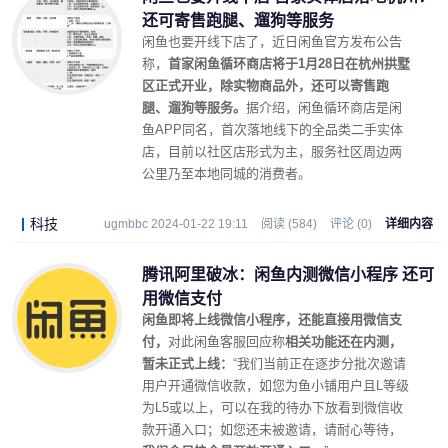
还可寄售跑腿、遛狗等服务
闲鱼也要开线下店了，近日闲鱼官方发布公告
称，
首家闲鱼循环商店将于1月28日在杭州拱墅
区正式开业，除实物商品外，还可以寄售跑
腿、遛狗等服务。
据介绍，闲鱼循环商店是闲
鱼APP同名，首次落地线下的全品类二手实体
店，目前以社区店形式为主，服务社区周边两
公里乃至本地同城的消费者。
科技
ugmbbc 2024-01-22 19:11
阅读 (584)
评论 (0)
详细内容
腾讯阿里破冰：闲鱼内测微信小程序 还可
用微信支付
闲鱼即将上线微信小程序，还能直接用微信支
付，
对此闲鱼客服回应称
相关功能还在内测，
暂未正式上线：
“我们当前正在逐步分批次邀请
用户开通微信收款，如您为鱼小铺用户且L等级
为L5或以上，可以在我的待办下放看到微信收
款开通入口；如您还未被邀请，请耐心等待，