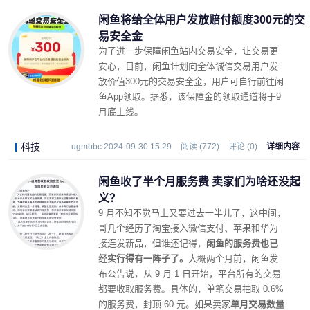
闲鱼将给全体用户发放赔付额度300元的交
易安全金
为了进一步保障闲鱼站内交易安全，让交易更
安心，日前，闲鱼计划向全体诚信交易用户发
放价值300元的交易安全金，用户可自行前往闲
鱼App领取。据悉，该保障金的领取通道将于9
月底上线。
科技
ugmbbc 2024-09-30 15:29
阅读 (772)
评论 (0)
详细内容
闲鱼收了半个月服务费 卖家们为啥还没起
义？
9 月不知不觉马上又要过去一半儿了，这中间，
哥几个经历了淘宝接入微信支付、苹果和华为
接连发新品，但谁还记得，
闲鱼的服务费也已
经实行得有一阵子了。
大概两个月前，闲鱼发
布公告说，从 9 月 1 日开始，平台所有的交易
都要收取服务费。具体的，单笔交易抽取 0.6%
的服务费，封顶 60 元。如果卖家
单月交易数量