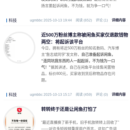
扬言要起诉闲鱼，不为钱，就为争一口气！
科技
ugmbbc 2025-10-13 19:44
阅读 (652)
评论 (1)
详细内容
近500万粉丝博主称被闲鱼买家仅退款钱物
两空：将起诉该平台
今日，拥有将近500万粉丝的知名数码、汽车博
主“詹志斌同学”发文称，
自己准备起诉闲鱼，
“连同坑我东西的人一起起诉，不为钱为一口
气！”
据其讲述，自己在闲鱼平台挂售闲置物
品，标价800元，买家收到货后称物品存在问
题。
科技
ugmbbc 2025-10-13 15:17
阅读 (459)
评论 (0)
详细内容
转转终于还是让闲鱼打怕了
“最近直播换了新手机，旧手机放转转上回收了”
——对许多短视频重度用户而言，这句广告词