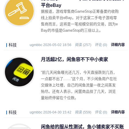
平台eBay
据报道，游戏零售商GameStop正筹备要约收购
线上拍卖平台eBay。对于这家二手电子游戏零
售商而言，这将是一笔规模空前的交易，因为e
Bay的市值是GameStop的三倍以上。
科技
ugmbbc 2026-05-02 18:56
阅读 (257)
评论 (0)
详细内容
月活超2亿，闲鱼容不下中小卖家
“前几天闲鱼曝光还几万，今天直接跌到几百，
一点都不出了……”这个月，不少闲鱼用户在社
交媒体上吐槽，自己的闲鱼流量一夜之间蒸发
殆尽。还有人表示，闲置商品挂了几天，浏览
量始终停留在个位数。
科技
ugmbbc 2026-04-30 15:42
阅读 (559)
评论 (0)
详细内容
闲鱼给的服从性测试，鱼小铺卖家不买账