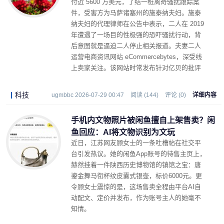
付近 5600 万美元，了结一桩离奇骚扰跟踪案
件，受害方为马萨诸塞州的施泰纳夫妇。施泰
纳夫妇的代理律师在公告中表示，二人在 2019
年遭遇了一场目的性极强的恐吓骚扰行动，背
后意图就是逼迫二人停止相关报道。夫妻二人
运营电商资讯网站 eCommercebytes，深受线
上卖家关注。该网站时常发布针对亿贝的批评
内容，报道口吻与观点令亿贝一众高管心生不
满。
科技
ugmbbc 2026-07-29 00:47
阅读 (144)
评论 (0)
详细内容
手机内文物照片被闲鱼擅自上架售卖？闲
鱼回应：AI将文物识别为文玩
近日，江苏网友顾女士的一条吐槽帖在社交平
台引发热议。她的闲鱼App账号的待售主页上，
赫然挂着一件陕西历史博物馆的镇馆之宝：唐
鎏金舞马衔杯纹皮囊式银壶，标价6000元。更
令顾女士震惊的是，这场售卖全程由平台AI自
动配文、定价并发布，作为账号主人的她毫不
知情。