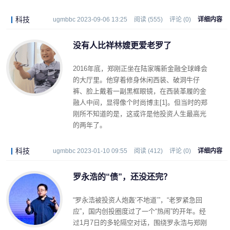
科技
ugmbbc 2023-09-06 13:25
阅读 (555)
评论 (0)
详细内容
没有人比祥林嫂更爱老罗了
2016年底，郑刚正坐在陆家嘴新金融全球峰会
的大厅里。他穿着修身休闲西装、破洞牛仔
裤、脸上戴着一副黑框眼镜，在西装革履的金
融人中间，显得像个时尚博主[1]。但当时的郑
刚所不知道的是，这或许是他投资人生最高光
的两年了。
科技
ugmbbc 2023-01-10 09:55
阅读 (412)
评论 (0)
详细内容
罗永浩的“债”，还没还完？
“罗永浩被投资人炮轰‘不地道’”，“老罗紧急回
应”，国内创投圈度过了一个“热闹”的开年。经
过1月7日的多轮隔空对话，围绕罗永浩与郑刚