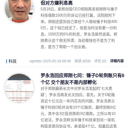
但对方嫌利息高
5月18日，紫辉创投CEO郑刚再发视频称与锤子
科技借款1500万的诉讼已经打赢，法院刚判下
来。
郑刚还提到自己曾经个人借给锤子科技400
0万，这个钱已经还了，但是当时没有要一分利
息。1500万的6%的利息，罗永浩居然说高。郑
刚表示这个倒无所谓，当初借钱也不是为了利
息，是为了帮助一个创业者。
科技
ugmbbc 2025-05-19 09:48
阅读 (659)
评论 (0)
详细内容
罗永浩回应郑刚七问：锤子D轮到账只有6
个亿 交个朋友不是内部孵化
对于郑刚最新长文中对罗永浩发起的“七大质
疑”，罗永浩再发长文回应。首先，关于D轮融
资近十亿元在一年内花完的问题，罗永浩表示
锤子科技D轮并没有10个亿融资，最终到账6亿
元，其中含3亿投资款和3亿借款。之所以有10
亿说法，罗永浩称当年锤子科技拿到另一家机
构投资意向协议书，承诺投4个亿，但最后这笔