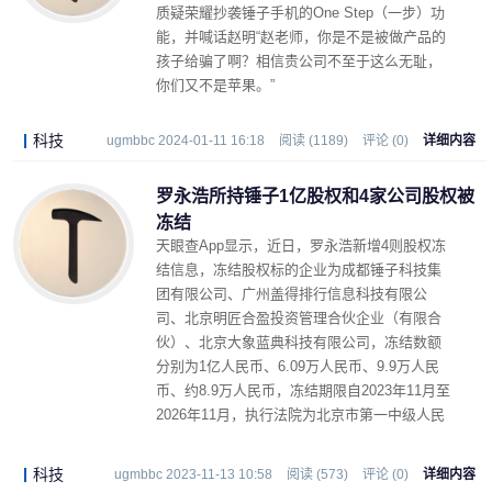
质疑荣耀抄袭锤子手机的One Step（一步）功
能，并喊话赵明“赵老师，你是不是被做产品的
孩子给骗了啊？相信贵公司不至于这么无耻，
你们又不是苹果。”
科技
ugmbbc 2024-01-11 16:18
阅读 (1189)
评论 (0)
详细内容
罗永浩所持锤子1亿股权和4家公司股权被
冻结
天眼查App显示，近日，罗永浩新增4则股权冻
结信息，冻结股权标的企业为成都锤子科技集
团有限公司、广州盖得排行信息科技有限公
司、北京明匠合盈投资管理合伙企业（有限合
伙）、北京大象蓝典科技有限公司，冻结数额
分别为1亿人民币、6.09万人民币、9.9万人民
币、约8.9万人民币，冻结期限自2023年11月至
2026年11月，执行法院为北京市第一中级人民
法院。
科技
ugmbbc 2023-11-13 10:58
阅读 (573)
评论 (0)
详细内容