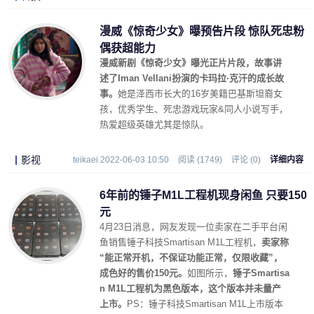
漫威《惊奇少女》曝预告片段 惊队死忠粉
偶获超能力
漫威新剧《惊奇少女》曝光正片片段，故事讲
述了Iman Vellani扮演的卡玛拉·克汗的成长故
事。
她是泽西市长大的16岁美籍巴基斯坦裔女
孩，优秀学生、死忠游戏玩家&同人小说写手，
热爱超级英雄尤其是惊队。
影视
teikaei 2022-06-03 10:50
阅读 (1749)
评论 (0)
详细内容
6年前的锤子M1L工程机现身闲鱼 只要150
元
4月23日消息，网友发现一位卖家在二手平台闲
鱼销售锤子科技Smartisan M1L工程机，
卖家称
“能正常开机，不保证功能正常，仅限收藏”，
成色好的售价150元。
如图所示，
锤子Smartisa
n M1L工程机为黑色版本，这个版本并未量产
上市。
PS：锤子科技Smartisan M1L上市版本