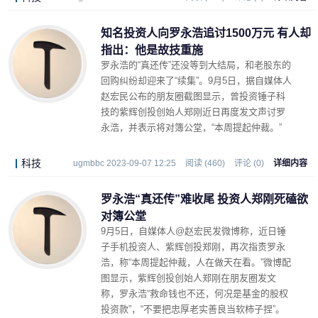
知名投资人向罗永浩追讨1500万元 有人却
指出：他是故技重施
罗永浩的“真还传”还没等到大结局，和老股东的
回购纠纷却迎来了“续集”。9月5日，据自媒体人
赵宏民公布的朋友圈截图显示，曾投资锤子科
技的紫辉创投创始人郑刚近日再度发文声讨罗
永浩，并表示将对簿公堂，“本周提起仲裁。”
科技
ugmbbc 2023-09-07 12:25
阅读 (460)
评论 (0)
详细内容
罗永浩“真还传”难收尾 投资人郑刚死磕欲
对簿公堂
9月5日，自媒体人@赵宏民发微博称，近日锤
子手机投资人、紫辉创投郑刚，再次指责罗永
浩，称“本周提起仲裁，人在做天在看。”微博配
图显示，紫辉创投创始人郑刚在朋友圈发文
称，罗永浩“救命钱也不还，何况是基金的股权
投资款”，“不要把忠厚老实善良当软柿子捏”。