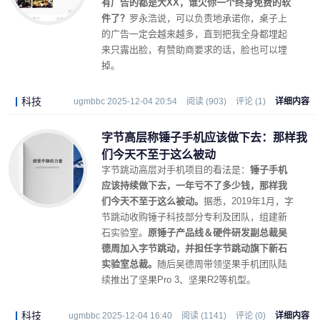
有广告的都是大XX，谁欠你一个终身免费的软
件了？
罗永浩说，可以负责地承诺你，桌子上
的广告一定会越来越多，直到把我全身都埋起
来只露出脸，有赞助商要求的话，脸也可以埋
掉。
科技
ugmbbc 2025-12-04 20:54
阅读 (903)
评论 (1)
详细内容
字节高层称锤子手机应该做下去：那样我
们今天不至于这么被动
字节跳动高层对手机项目的看法是：
锤子手机
应该持续做下去，一年亏不了多少钱，那样我
们今天不至于这么被动。
据悉，2019年1月，字
节跳动收购锤子科技部分专利及团队，组建新
石实验室。
原锤子产品线＆硬件研发副总裁吴
德周加入字节跳动，并担任字节跳动旗下新石
实验室总裁。
随后吴德周带领坚果手机团队陆
续推出了坚果Pro 3、坚果R2等机型。
科技
ugmbbc 2025-12-04 16:40
阅读 (1141)
评论 (0)
详细内容