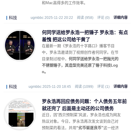
和Mac高得多的工作效率。
科技
ugmbbc 2025-11-22 20:22
阅读 (958)
评论 (0)
详细内容
何同学送给罗永浩一把锤子 罗永浩：有点
羞愧 把这公司给干黄了
在最新一期《罗永浩的十字路口》播客节目
中，罗永浩邀请到了视频创作者何同学。在节
目录制过程中，
何同学送给罗永浩一把抛光的
不锈钢锤子，其造型完美还原了锤子科技Log
o。
科技
ugmbbc 2025-11-20 18:45
阅读 (1099)
评论 (1)
详细内容
罗永浩再回应债务问题：个人债务五年前
就还完了 后面是主动还的公司债务
近日，因“西贝预制菜”风波，罗永浩也成为网友
热议对象。今日，罗永浩再次发文谈到自己对
预制菜的看法，并用
“劣币驱逐良币”
这一经济