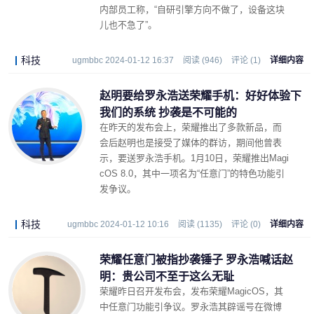
内部员工称，“自研引擎方向不做了，设备这块
儿也不急了”。
科技
ugmbbc 2024-01-12 16:37
阅读 (946)
评论 (1)
详细内容
赵明要给罗永浩送荣耀手机：好好体验下
我们的系统 抄袭是不可能的
在昨天的发布会上，荣耀推出了多款新品，而
会后赵明也是接受了媒体的群访，期间他曾表
示，要送罗永浩手机。1月10日，荣耀推出Magi
cOS 8.0，其中一项名为“任意门”的特色功能引
发争议。
科技
ugmbbc 2024-01-12 10:16
阅读 (1135)
评论 (0)
详细内容
荣耀任意门被指抄袭锤子 罗永浩喊话赵
明：贵公司不至于这么无耻
荣耀昨日召开发布会，发布荣耀MagicOS，其
中任意门功能引争议。罗永浩其辟谣号在微博