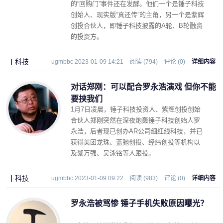
的“回购门”事件还在发酵。他们一个是锤子科技
创始人、现实版“真还传”的主角，另一个是紫辉
创投合伙人，即锤子科技披露的A轮、B轮融资
的投资方。
科技
ugmbbc 2023-01-09 14:21
阅读 (794)
评论 (0)
详细内容
对话郑刚：可以配合罗永浩演戏 但你不能
要挟我们
1月7日凌晨，锤子科技投资人、紫辉创投创始
合伙人郑刚突然在深夜炮轰锤子科技创始人罗
永浩，后者现已创办AR公司细红线科技，并已
获得美团龙珠、蓝驰创投、经纬创投等机构以
及黎万强、吴泳铭等人跟投。
科技
ugmbbc 2023-01-09 09:22
阅读 (983)
评论 (0)
详细内容
罗永浩被骂惨 锤子手机失败原因曝光？