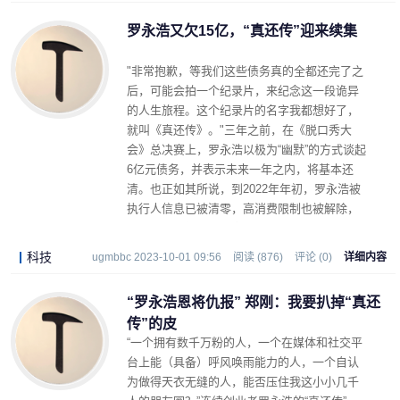
罗永浩又欠15亿，“真还传”迎来续集
"非常抱歉，等我们这些债务真的全都还完了之
后，可能会拍一个纪录片，来纪念这一段诡异
的人生旅程。这个纪录片的名字我都想好了，
就叫《真还传》。"三年之前，在《脱口秀大
会》总决赛上，罗永浩以极为“幽默”的方式谈起
6亿元债务，并表示未来一年之内，将基本还
清。也正如其所说，到2022年年初，罗永浩被
执行人信息已被清零，高消费限制也被解除，
仅有部分股权冻结信息。
科技
ugmbbc 2023-10-01 09:56
阅读 (876)
评论 (0)
详细内容
“罗永浩恩将仇报” 郑刚：我要扒掉“真还
传”的皮
“一个拥有数千万粉的人，一个在媒体和社交平
台上能（具备）呼风唤雨能力的人，一个自认
为做得天衣无缝的人，能否压住我这小小几千