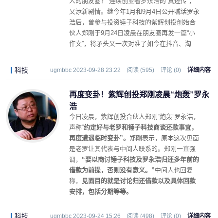
人的朋友圈？”连续创业者罗永浩的“真还传”，
又添新剧情。继今年1月和9月4日公开喊话罗永
浩后，曾参与投资锤子科技的紫辉创投创始合
伙人郑刚于9月24日凌晨在朋友圈再发一篇“小
作文”，将矛头又一次对准了如今在抖音、淘
宝、京东三平台都已实现直播布局、且已开始
名为“细红线”新创业项目的罗永浩。
科技
ugmbbc 2023-09-28 23:22
阅读 (595)
评论 (0)
详细内容
再度变卦！紫辉创投郑刚凌晨“炮轰”罗永
浩
今日凌晨，紫辉创投合伙人郑刚“炮轰”罗永浩，
声称“
约定好与老罗和锤子科技商谈还款事宜，
再度遭遇临时变卦”。
郑刚表示，原本这次见面
是老罗让其代表与中间人联系的。郑刚一直强
调，
“要以商讨锤子科技及罗永浩归还多年前的
借款为前提，否则没有意义。”
中间人也回复
称，
见面目的就是讨论归还借款以及具体回款
安排，包括分期等等。
科技
ugmbbc 2023-09-24 15:26
阅读 (498)
评论 (0)
详细内容