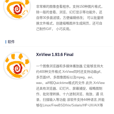
非常棒的图像查看程序。支持150种图片格式，
除一般的查看、浏览、幻灯显示等功能外，还
自带30多面滤镜，方便编辑修改； 可以批量转
换文件格式，创建缩略图并生成网页，还可自
己制作GIF， 小巧实用。
软件
zhangxiaolu 2008-07-23 07:23
阅读 (3869)
评论 (36)
详细内容
XnView 1.93.6 Final
一个图像浏览器和多媒体播放器,它能够支持大
约400种文件格式.XnView同时还支持动画gif、
多页面tiff、多图像图标以及mpeg、avi、
wav、aiff和Quicktime格式的文件.此外,XnView
还具有浏览器、幻灯片、屏幕捕捉、缩略图制
作、批处理转换、十六进制浏览、拖放、通 讯
录、扫描输入等功能.该软件支持44种语言,并能
够在Linux/FreeBSD/Irix/Solaris/HP-UX/AIX等
**作系统中使用.