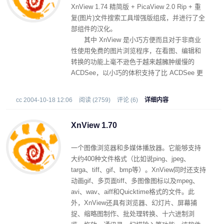
XnView 1.74 精简版 + PicaView 2.0 Rip + 重
复(图片)文件搜索工具增强版组成，并进行了全
部组件的汉化。
其中 XnView 是小巧方便而且对于非商业
性使用免费的图片浏览程序，在看图、编辑和
转换的功能上毫不逊色于越来越臃肿缓慢的
ACDSee，以小巧的体积支持了比 ACDSee 更
多的图片格式 (四百多种格式的读取和 60 种图
片的写入)、支持对图片的常规编辑功能、启动
cc 2004-10-18 12:06
阅读 (2759)
评论 (6)
详细内容
快速、占用资源低；
而 PicaView 则是 ACD System 最受欢迎
XnView 1.70
的右键扩展工具 PicaView 2.0 的 Rip 增强版
本，提供了对常见大多数图片和媒体的右键预
一个图像浏览器和多媒体播放器。它能够支持
览功能，在这一版本内我们增加了重复文件(图
大约400种文件格式（比如说ping、jpeg、
片)的搜索工具。
targa、tiff、gif、bmp等）。XnView同时还支持
动画gif、多页面tiff、多图像图标以及mpeg、
avi、wav、aiff和Quicktime格式的文件。此
外，XnView还具有浏览器、幻灯片、屏幕捕
捉、缩略图制作、批处理转换、十六进制浏