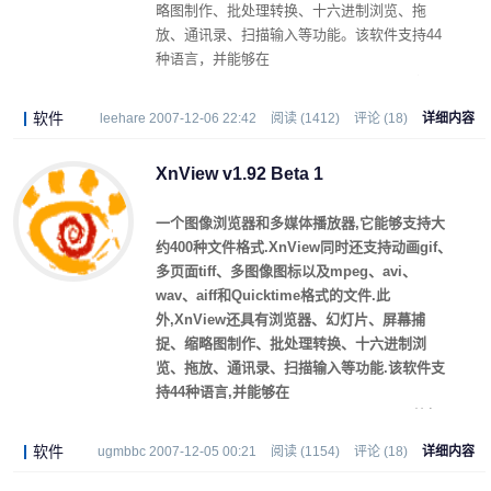
略图制作、批处理转换、十六进制浏览、拖
放、通讯录、扫描输入等功能。该软件支持44
种语言，并能够在
Linux/FreeBSD/Irix/Solaris/HP-UX/AIX等操作
系统中使用。
软件
leehare 2007-12-06 22:42
阅读 (1412)
评论 (18)
详细内容
XnView v1.92 Beta 1
一个图像浏览器和多媒体播放器,它能够支持大
约400种文件格式.XnView同时还支持动画gif、
多页面tiff、多图像图标以及mpeg、avi、
wav、aiff和Quicktime格式的文件.此
外,XnView还具有浏览器、幻灯片、屏幕捕
捉、缩略图制作、批处理转换、十六进制浏
览、拖放、通讯录、扫描输入等功能.该软件支
持44种语言,并能够在
Linux/FreeBSD/Irix/Solaris/HP-UX/AIX等操
作系统中使用.
软件
ugmbbc 2007-12-05 00:21
阅读 (1154)
评论 (18)
详细内容
除一般的查看、浏览、幻灯显示等功能外,还自
带30多面滤镜,方便编辑修改; 可以批量转换文