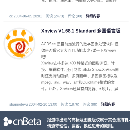
览、拖放、通讯录、扫描输入等功能。该软件
支持43种语言，并能够在
Linux/FreeBSD/Irix/Solaris/HP-UX/AIX等操作
cc 2004-06-05 20:01
阅读 (2473)
评论 (90)
详细内容
系统中使用。
内含XnView 1.70.1_风の铃音增强汉化版下载
Xnview V1.68.1 Standard 多国语言版
ACDSee 是目前最流行的数字图象处理软件,但
你是否嫌它太大而且功能太少?试一下Xnview
吧!
Xnview支持多达 400 种格式的图形浏览、转
换、编辑软件, 还可制作 Slide Show.XnView同
时还支持动画gif、多页面tiff、多图像图标以及
mpeg、avi、wav、aiff和Quicktime格式的文
件。此外，XnView还具有浏览器、幻灯片、屏
幕捕捉、缩略图制作、批处理转换、十六进制
浏览、拖放、通讯录、扫描输入等功能。该软
shamodeyu 2004-02-20 13:00
阅读 (1876)
评论 (88)
详细内容
件支持43种语言(含简体中文)，并能够在
Linux/FreeBSD/Irix/Solaris/HP-UX/AIX等操作
报道中出现的商标及图像版权属于其合法持有
系统中使用。
请遵守理性，宽容，换位思考的原则。