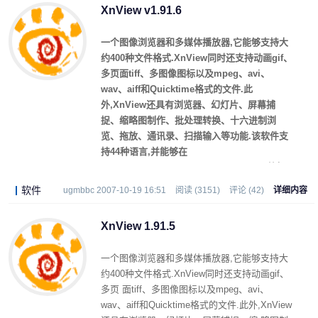
XnView v1.91.6
件格式,创建缩略图并生成网页,还可自己制作
GIF,小巧实用.它的Xnview Shell Extension,还
一个图像浏览器和多媒体播放器,它能够支持大
可为您的鼠标右键增加图片预览功能!
约400种文件格式.XnView同时还支持动画gif、
多页面tiff、多图像图标以及mpeg、avi、
wav、aiff和Quicktime格式的文件.此
外,XnView还具有浏览器、幻灯片、屏幕捕
捉、缩略图制作、批处理转换、十六进制浏
览、拖放、通讯录、扫描输入等功能.该软件支
持44种语言,并能够在
Linux/FreeBSD/Irix/Solaris/HP-UX/AIX等操
作系统中使用.
软件
ugmbbc 2007-10-19 16:51
阅读 (3151)
评论 (42)
详细内容
除一般的查看、浏览、幻灯显示等功能外,还自
带30多面滤镜,方便编辑修改; 可以批量转换文
XnView 1.91.5
件格式,创建缩略图并生成网页,还可自己制作
GIF,小巧实用.它的Xnview Shell Extension,还
一个图像浏览器和多媒体播放器,它能够支持大
可为您的鼠标右键增加图片预览功能!
约400种文件格式.XnView同时还支持动画gif、
多页 面tiff、多图像图标以及mpeg、avi、
wav、aiff和Quicktime格式的文件.此外,XnView