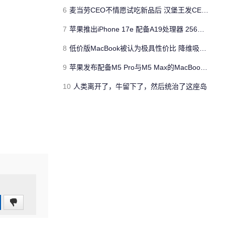
6
麦当劳CEO不情愿试吃新品后 汉堡王发CEO狠咬皇堡视频借势营销
7
苹果推出iPhone 17e 配备A19处理器 256GB容量起步 刘海屏依旧
8
低价版MacBook被认为极具性价比 降维吸引Windows与Chromebook用户
9
苹果发布配备M5 Pro与M5 Max的MacBook Pro 本地AI能力再升级 ​
10
人类离开了，牛留下了，然后统治了这座岛
0
(0%)