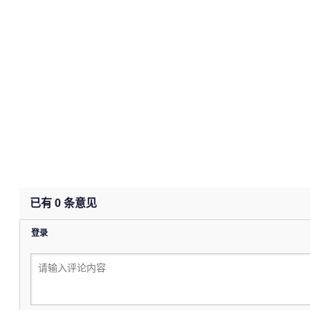
已有
0
条意见
登录