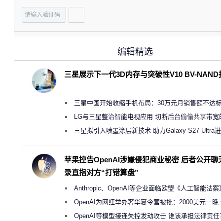
编辑精选
三星展示下一代3D内存与突破性V10 BV-NAN
三星中国开始收缩手机布局：30万元月销售额不达
店 将被逐步清退
LG与三星整治智能电视应用 切断后台偷偷共享带宽
规行为
三星拟引入喷墨涂层新技术 助力Galaxy S27 Ultra
缩减镜头模组厚度
苹果控告OpenAI涉嫌侵犯商业秘密 后者公开聊
录直指对方“打错算盘”
Anthropic、OpenAI等企业面临欧盟《人工智能法
新执法权限审查
OpenAI为网红举办奢华夏令营被批：2000美元一晚
“反乌托邦”
OpenAI等模型接连失控发动攻击 谁该承担法律责任