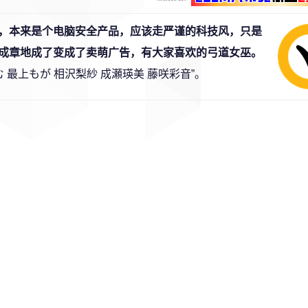
，本来是个电脑安全产品，应该走严谨的科技风，只是
成章地成了变成了卖萌广告，有大家喜欢的弓道女巫。
最上もが 相沢梨紗 成瀬瑛美 藤咲彩音”。