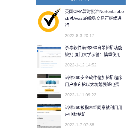
英国CMA暂时批准NortonLifeLo
ck对Avast的收购交易可继续进
行
2022-8-3 20:17
杀毒软件诺顿360自带挖矿功能
被批 厦门大学示警：慎重使用
2022-1-12 14:52
诺顿360安全软件偷加挖矿程序
用户拿它挖以太坊勉强够电费
2022-1-11 09:22
诺顿360被指未经同意就利用用
户电脑挖矿
2022-1-7 07:38