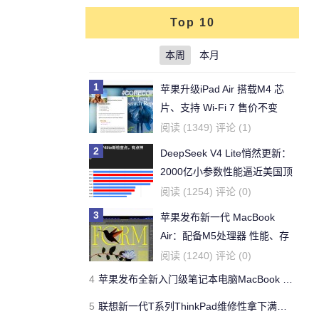
Top 10
本周
本月
1
苹果升级iPad Air 搭载M4 芯
片、支持 Wi‑Fi 7 售价不变
阅读 (1349) 评论 (1)
2
DeepSeek V4 Lite悄然更新：
2000亿小参数性能逼近美国顶
流
阅读 (1254) 评论 (0)
3
苹果发布新一代 MacBook
Air：配备M5处理器 性能、存
储与 AI 全面升级 ​
阅读 (1240) 评论 (0)
4
苹果发布全新入门级笔记本电脑MacBook Neo 起售价599美元
5
联想新一代T系列ThinkPad维修性拿下满分10/10