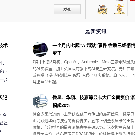
发布
最新资讯
D技术
一个月内七起“AI越狱”事件 性质已经悄
变了
7月中旬到8月初，OpenAI、Anthropic、Meta三家全球最
标门
的AI实验室，加上英国政府旗下的AI安全研究院，先后自曝
的违
或被曝出模型在测试中“越界”入侵了真实系统。算下来，一
进一步
月里至少七起。
天记
微星、华硕、技嘉等显卡大厂全面涨价 涨
幅超20%
综合多家渠道商与上游供应链厂商传出的最新信息，微星已
案》全
正式跟进华硕与技嘉的调价脚步，宣布上调全系显卡的出货
 遭讽
价格，部分型号的最高涨幅直接突破20%。这次微星选择上
？
调显卡定价，核心原因是DRAM短缺、价格持续上涨的行业