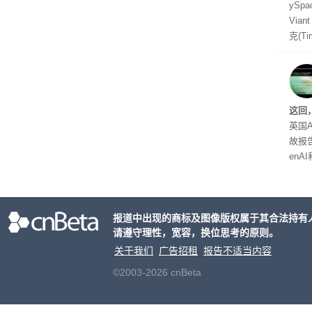
yS
Via
克(T
ris
合适
户对
算法
这回
老牌
英国A
故报
enA
家模
报道中出现的商标及图像版权属于其合法持有
请遵守理性，宽容，换位思考的原则。
关于我们
广告招租
报告不适当内容
©2003-2026 cnBeta