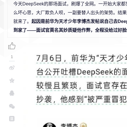
今天DeepSeek的那场面试，刷爆了全网。一开始大家
么坏心思，大厂欺负人呗，一副要替人出头的架势。结果
就来了。
起因是前华为天才少年李博杰发帖说自己去Deep
到家了——面试官莫名其妙质疑他作弊，全程没给过好脸
1