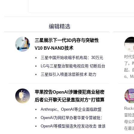
编辑精选
三星展示下一代3D内存与突破性
V10 BV-NAND技术
Co
时代
三星中国开始收缩手机布局：30万元
了。昨
月销售额不达标门店 将被逐步清退
LG与三星整治智能电视应用 切断后台
起，自
偷偷共享带宽的违规行为
三星拟引入喷墨涂层新技术 助力
o、M
Galaxy S27 Ultra进一步缩减镜头模组厚
自动模
和操
度
苹果控告OpenAI涉嫌侵犯商业秘密
命令
后者公开聊天记录直指对方“打错算
起来，
盘”
期
Roc
Anthropic、OpenAI等企业面临欧盟
防御
冒险
气将
《人工智能法案》全新执法权限审查
OpenAI为网红举办奢华夏令营被批：
母公司T
发效
2000美元一晚 遭讽“反乌托邦”
OpenAI等模型接连失控发动攻击 谁该
在最近