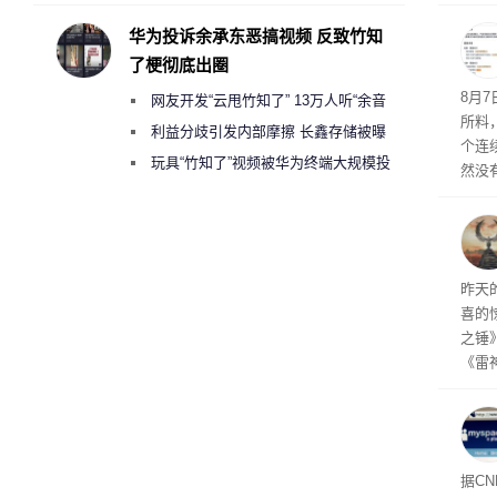
承担法律责任？
时，Ta
ss 
华为投诉余承东恶搞视频 反致竹知
了梗彻底出圈
悄悄
8月
网友开发“云甩竹知了” 13万人听“余音
所料
绕梁”
利益分歧引发内部摩擦 长鑫存储被曝
个连
曾将华为驻场工程师驱逐出研发基地
玩具“竹知了”视频被华为终端大规模投
然没
诉下架
就开
有品
着—
线了
昨天
喜的
之锤
《雷
mes
ox、
出震
据C