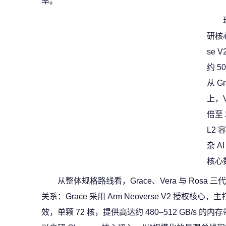
率。
研核心
se
约 
从 G
上，V
倍至 
L2
杂 
核心
从整体规格路线看，Grace、Vera 与 Ros
关系：Grace 采用 Arm Neoverse V2 授权核
效，单颗 72 核，提供高达约 480–512 GB/s 的