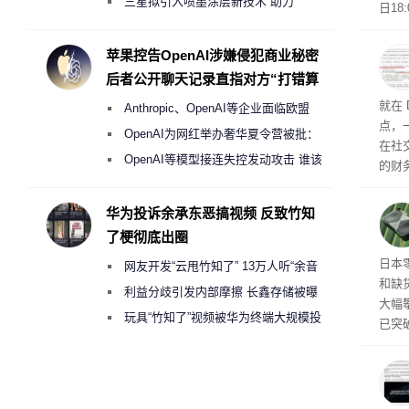
偷偷共享带宽的违规行为
三星拟引入喷墨涂层新技术 助力
日1
Galaxy S27 Ultra进一步缩减镜头模组厚
则是
的声
度
苹果控告OpenAI涉嫌侵犯商业秘密
已不
后者公开聊天记录直指对方“打错算
尚未
盘”
就在 
Anthropic、OpenAI等企业面临欧盟
点，一
《人工智能法案》全新执法权限审查
OpenAI为网红举办奢华夏令营被批：
在社
2000美元一晚 遭讽“反乌托邦”
OpenAI等模型接连失控发动攻击 谁该
的财务
承担法律责任？
V4-
件，
华为投诉余承东恶搞视频 反致竹知
舰型号
了梗彻底出圈
文，其
价都
日本
网友开发“云甩竹知了” 13万人听“余音
到 1
和缺
绕梁”
利益分歧引发内部摩擦 长鑫存储被曝
大幅攀
曾将华为驻场工程师驱逐出研发基地
玩具“竹知了”视频被华为终端大规模投
已突
诉下架
X 5
涨。S
0 T
节奏