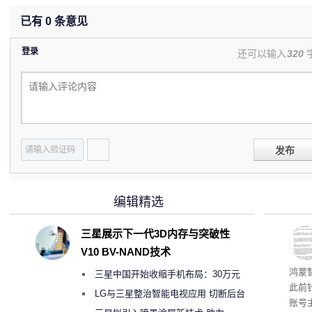
已有
0
条意见
登录
还可以输入
320
发布
编辑精选
三星展示下一代3D内存与突破性
V10 BV-NAND技术
鸿蒙
三星中国开始收缩手机布局：30万元
此前
月销售额不达标门店 将被逐步清退
LG与三星整治智能电视应用 切断后台
账号