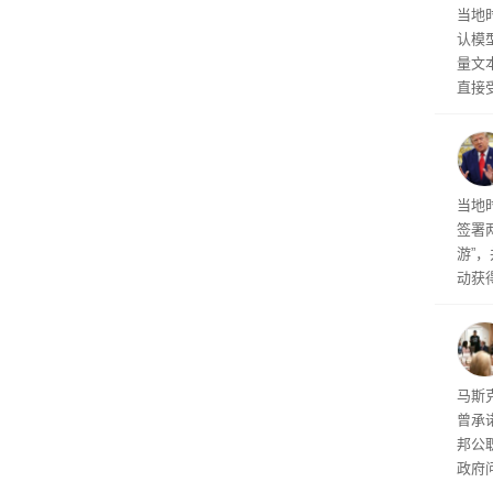
Op
当地时
的顾
认模型
量文
直接
布计
幅较
育旅
当地
签署
游”
动获
府将
育旅
行动
果 
马斯克
曾承
邦公
政府
显示