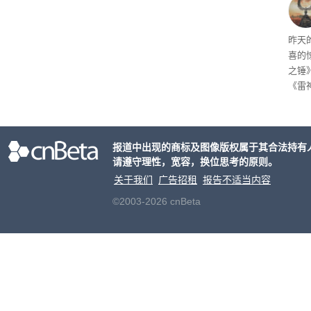
着—
线了
昨天
喜的
之锤
《雷
mes
ox、
出震
报道中出现的商标及图像版权属于其合法持有
请遵守理性，宽容，换位思考的原则。
关于我们
广告招租
报告不适当内容
©2003-2026 cnBeta