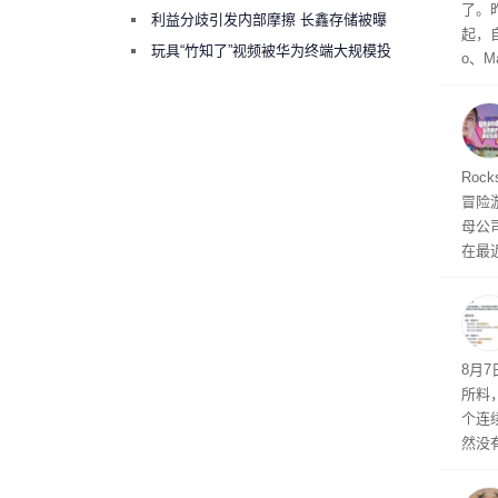
了。昨
绕梁”
利益分歧引发内部摩擦 长鑫存储被曝
起，自
曾将华为驻场工程师驱逐出研发基地
玩具“竹知了”视频被华为终端大规模投
o、M
诉下架
自动模
和操
命令
起来，
期
Roc
防御
冒险
气将
母公司T
发效
在最近
时，Ta
ss 
悄悄
8月
所料
个连
然没
就开
有品