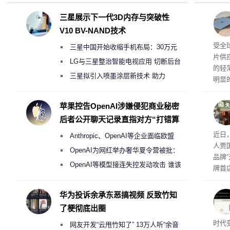
三星展示下一代3D内存与突破性
V10 BV-NAND技术
交货
受全
三星中国开始收缩手机布局：30万元
片供
月销售额不达标门店 将被逐步清退
LG与三星整治智能电视应用 切断后台
的轻薄
偷偷共享带宽的违规行为
三星拟引入喷墨涂层新技术 助力
明显
Galaxy S27 Ultra进一步缩减镜头模组厚
度
苹果控告OpenAI涉嫌侵犯商业秘密
后者公开聊天记录直指对方“打错算
盘”
肉串
近日
Anthropic、OpenAI等企业面临欧盟
人贾
《人工智能法案》全新执法权限审查
OpenAI为网红举办奢华夏令营被批：
品牌
2000美元一晚 遭讽“反乌托邦”
OpenAI等模型接连失控发动攻击 谁该
牌首
承担法律责任？
访发
者均
华为投诉余承东恶搞视频 反致竹知
与西
了梗彻底出圈
Co
时代
网友开发“云甩竹知了” 13万人听“余音