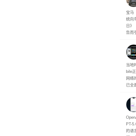
官方
宝马
统向
日》（S
告而
车载
统将
伴有
光秀
去最
当地
bil
网络
已全
初代
报面
将彻
算强
Ope
PT
的语