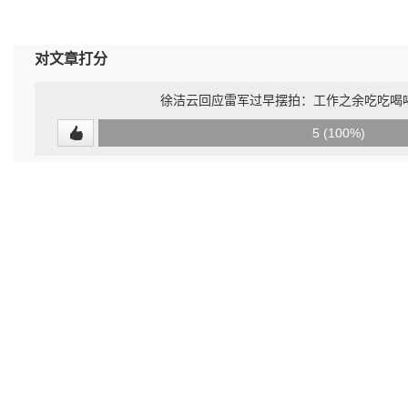
对文章打分
徐洁云回应雷军过早摆拍：工作之余吃吃喝喝
0
5 (100%)
(0%)