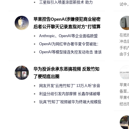
偷偷共享带宽的违规行为
三星拟引入喷墨涂层新技术 助力
试中，
Galaxy S27 Ultra进一步缩减镜头模组厚
的自
互的
度
苹果控告OpenAI涉嫌侵犯商业秘密
桌面
后者公开聊天记录直指对方“打错算
盘”
系列
在抵
Anthropic、OpenAI等企业面临欧盟
冲击
《人工智能法案》全新执法权限审查
OpenAI为网红举办奢华夏令营被批：
手机
2000美元一晚 遭讽“反乌托邦”
OpenAI等模型接连失控发动攻击 谁该
由于
承担法律责任？
本压
ne
华为投诉余承东恶搞视频 反致竹知
前受
了梗彻底出圈
保持
了
苹果
网友开发“云甩竹知了” 13万人听“余音
备案
绕梁”
利益分歧引发内部摩擦 长鑫存储被曝
苹果
曾将华为驻场工程师驱逐出研发基地
玩具“竹知了”视频被华为终端大规模投
经出
诉下架
ac 