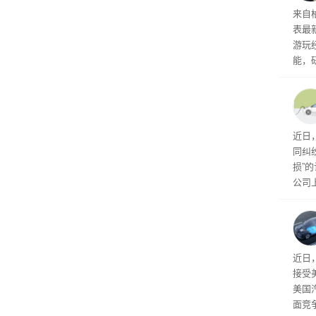
内窥
来自
表最
游玩
能，
球》
训练
近日
同纠
损”
公司
先生
事故
给打
近日
接受
美国
面竞