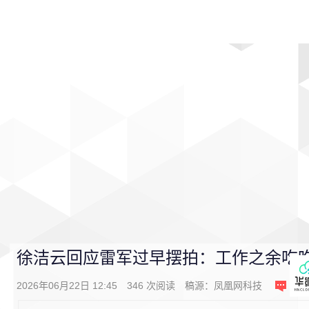
首页
影视
音乐
游戏
动漫
排行
徐洁云回应雷军过早摆拍：工作之余吃吃
2026年06月22日 12:45
346
次阅读
稿源：
凤凰网科技
0
条