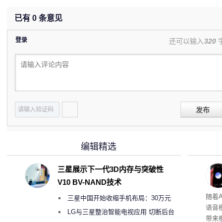
已有
0
条意见
登录
还可以输入
320
发布
编辑精选
三星展示下一代3D内存与突破性
V10 BV-NAND技术
理”
随着A
三星中国开始收缩手机布局：30万元
语音
月销售额不达标门店 将被逐步清退
LG与三星整治智能电视应用 切断后台
带来