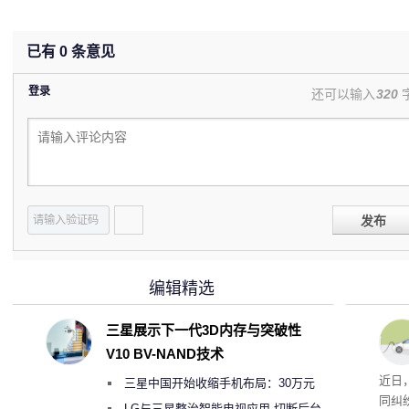
已有
0
条意见
登录
还可以输入
320
发布
编辑精选
三星展示下一代3D内存与突破性
V10 BV-NAND技术
近日
三星中国开始收缩手机布局：30万元
同纠
月销售额不达标门店 将被逐步清退
LG与三星整治智能电视应用 切断后台