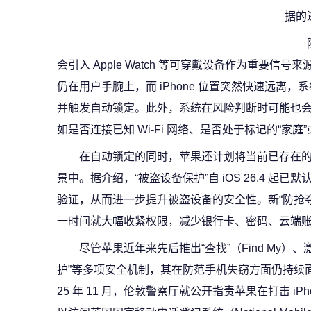
据的
会引入 Apple Watch 等可穿戴设备作为重要信号来源。如
仍在用户手腕上，而 iPhone 位置突然快速远离
并触发自动锁定。此外，系统在风险判断时可能也
如是否连接已知 Wi‑Fi 网络、是否处于标记的“家庭
在自动锁定的同时，苹果还计划将当前已存在的
景中。据介绍，“被盗设备保护”自 iOS 26.4 
验证，从而进一步提升被盗设备的安全性。新“防抢
一时间就大幅收紧权限，减少银行卡、密码、云端
尽管苹果近年来先后推出“查找”（Find My）、激活锁
护”等多项安全机制，其在防范手机失窃方面仍持续
25 年 11 月，伦敦警察厅就公开指责苹果在打击 iP