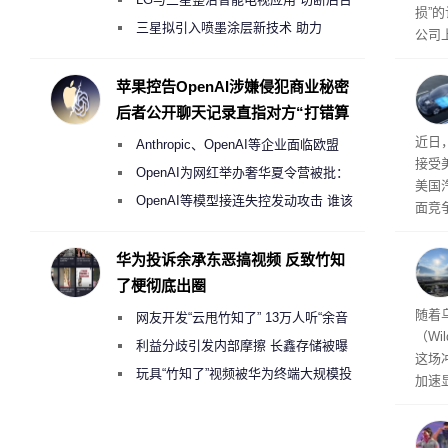
损”
偷偷共享带宽的违规行为
三星拟引入喷墨涂层新技术 助力
公司
Galaxy S27 Ultra进一步缩减镜头模组厚
先生
事故
度
苹果控告OpenAI涉嫌侵犯商业秘密
后者公开聊天记录直指对方“打错算
盘”
给打
近日
Anthropic、OpenAI等企业面临欧盟
接受
《人工智能法案》全新执法权限审查
OpenAI为网红举办奢华夏令营被批：
美国
2000美元一晚 遭讽“反乌托邦”
OpenAI等模型接连失控发动攻击 谁该
面竞
承担法律责任？
有一
性。
华为投诉余承东恶搞视频 反致竹知
了梗彻底出圈
经济
随着
网友开发“云甩竹知了” 13万人听“余音
（Wi
绕梁”
利益分歧引发内部摩擦 长鑫存储被曝
这场
曾将华为驻场工程师驱逐出研发基地
玩具“竹知了”视频被华为终端大规模投
加速
诉下架
击已
物流
毁，