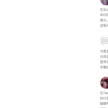
评估
依旧
在长达
米，
年6
上。
美元
这笔
率还
称终
器、
事线的
为爱
行官
日双
容体
暂停
字幕
流媒
在Ta
执行
脑硬