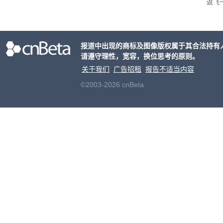
返飞
官方
意渠
非好
报道中出现的商标及图像版权属于其合法持有
请遵守理性，宽容，换位思考的原则。
关于我们
广告招租
报告不适当内容
©2003-2026 cnBeta