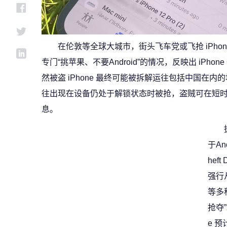
在伦敦等全球大城市，街头飞车党或飞抢 iPho
专门“挑苹果、不要Android”的情况，反映出 iPh
然被盗 iPhone 最终可能被拆解运往包括中国在
往出现在设备仍处于解锁状态时被抢，盗贼可在短
息。
于An
heft
强行
等多
抢夺
e 