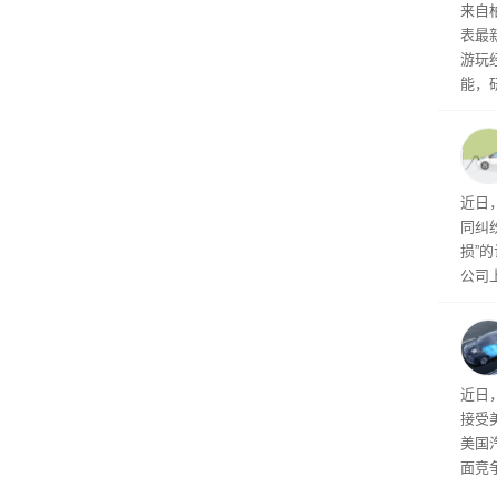
内窥
来自
表最
游玩
能，
球》
训练
近日
同纠
损”
公司
先生
事故
给打
近日
接受
美国
面竞
有一