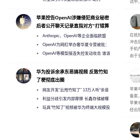
试中，
Galaxy S27 Ultra进一步缩减镜头模组厚
的自
互的
度
苹果控告OpenAI涉嫌侵犯商业秘密
桌面
后者公开聊天记录直指对方“打错算
盘”
系列
在抵
Anthropic、OpenAI等企业面临欧盟
冲击
《人工智能法案》全新执法权限审查
OpenAI为网红举办奢华夏令营被批：
手机
2000美元一晚 遭讽“反乌托邦”
OpenAI等模型接连失控发动攻击 谁该
由于
承担法律责任？
本压
ne
华为投诉余承东恶搞视频 反致竹知
前受
了梗彻底出圈
保持
了
苹果
网友开发“云甩竹知了” 13万人听“余音
备案
绕梁”
利益分歧引发内部摩擦 长鑫存储被曝
苹果
曾将华为驻场工程师驱逐出研发基地
玩具“竹知了”视频被华为终端大规模投
经出
诉下架
ac 