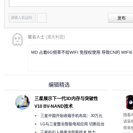
发布
匿名人士
[澳大利亚]
MD 占着6G频率不给WIFI 免授权使用 导致CN的 WIFI
编辑精选
三星展示下一代3D内存与突破性
V10 BV-NAND技术
理”
随着A
三星中国开始收缩手机布局：30万元
语音
月销售额不达标门店 将被逐步清退
LG与三星整治智能电视应用 切断后台
带来
偷偷共享带宽的违规行为
三星拟引入喷墨涂层新技术 助力