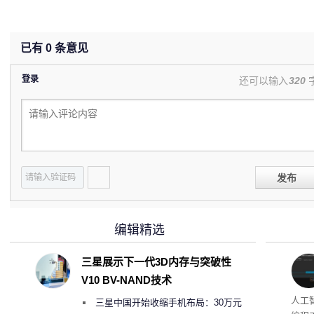
已有
0
条意见
登录
还可以输入
320
发布
编辑精选
三星展示下一代3D内存与突破性
V10 BV-NAND技术
多任
人工智
三星中国开始收缩手机布局：30万元