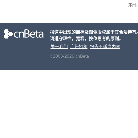
郑州
现了
网上
单粗
报道中出现的商标及图像版权属于其合法持有
清退
请遵守理性，宽容，换位思考的原则。
关于我们
广告招租
报告不适当内容
©2003-2026 cnBeta