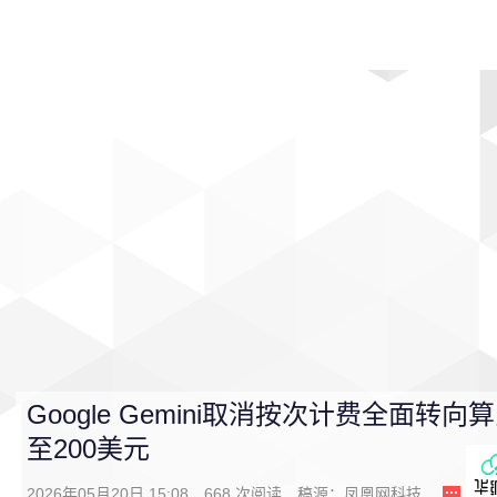
首页
影视
音乐
游戏
动漫
排行
Google Gemini取消按次计费全面转向
至200美元
2026年05月20日 15:08
668
次阅读
稿源：
凤凰网科技
0
条