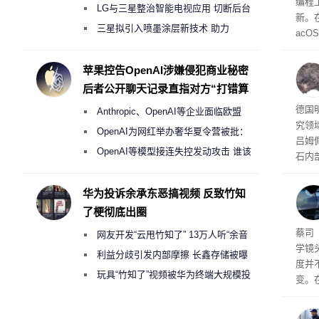
编程工
月销售额不达标门店 将被逐步清退
LG与三星整治智能电视应用 切断后台
新。在
偷偷共享带宽的违规行为
三星拟引入喷墨涂层新技术 助力
acOS
Galaxy S27 Ultra进一步缩减镜头模组厚
支持跨
mes
度
苹果控告OpenAI涉嫌侵犯商业秘密
互相
后者公开聊天记录直指对方“打错算
调工
盘”
囊”
德国
Anthropic、OpenAI等企业面临欧盟
究领
《人工智能法案》全新执法权限审查
OpenAI为网红举办奢华夏令营被批：
吕姆
2000美元一晚 遭讽“反乌托邦”
OpenAI等模型接连失控发动攻击 谁该
石内
承担法律责任？
物，
演变
华为投诉余承东恶搞视频 反致竹知
报告
了梗彻底出圈
蔡司
网友开发“云甩竹知了” 13万人听“余音
学镜
绕梁”
利益分歧引发内部摩擦 长鑫存储被曝
度并
曾将华为驻场工程师驱逐出研发基地
玩具“竹知了”视频被华为终端大规模投
变。
诉下架
这家
最新