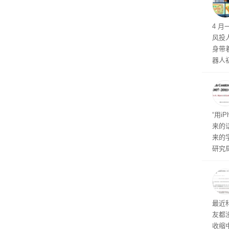
李箱
4 
风投
身带
器人
形机
“用i
来的
来的
研究
是《Is
最近
友都
收缩