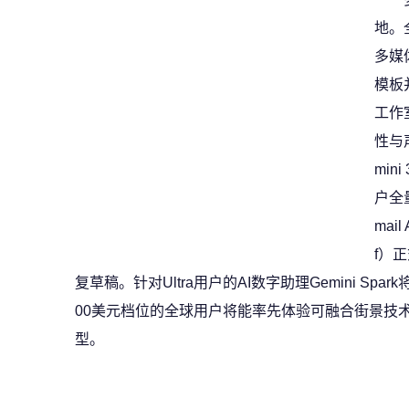
地。
多媒
模板并
工作室
性与
mini
户全
mai
f）
复草稿。针对Ultra用户的AI数字助理Gemini Spark
00美元档位的全球用户将能率先体验可融合街景技术构建虚
型。