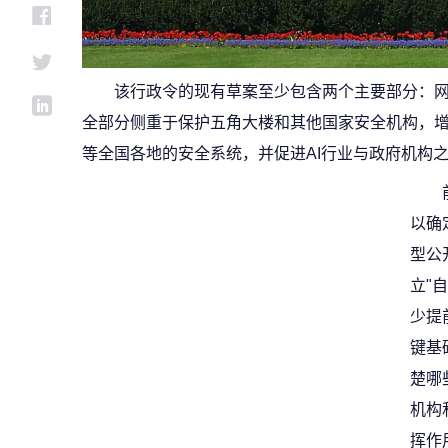
该行政令的现有草案至少包含两个主要部分：网
全部分侧重于保护五角大楼和其他国家安全机构，
等全国各地的安全系统，并促进AI行业与政府机构
以确
型公
立"
少提
键基
楚哪
机构
挥作