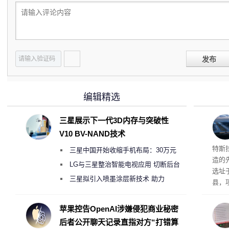
发布
编辑精选
三星展示下一代3D内存与突破性
V10 BV-NAND技术
Ter
特斯拉
三星中国开始收缩手机布局：30万元
造的先
月销售额不达标门店 将被逐步清退
LG与三星整治智能电视应用 切断后台
选址
偷偷共享带宽的违规行为
三星拟引入喷墨涂层新技术 助力
县，
Galaxy S27 Ultra进一步缩减镜头模组厚
公司
在社
度
苹果控告OpenAI涉嫌侵犯商业秘密
疑问
后者公开聊天记录直指对方“打错算
建筑”