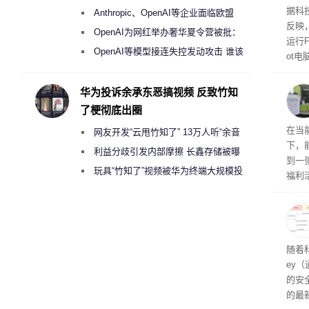
盘”
患
据科技
Anthropic、OpenAI等企业面临欧盟
超 1
反映，
《人工智能法案》全新执法权限审查
OpenAI为网红举办奢华夏令营被批：
运行F
2000美元一晚 遭讽“反乌托邦”
OpenAI等模型接连失控发动攻击 谁该
ot
承担法律责任？
损坏
华为投诉余承东恶搞视频 反致竹知
了梗彻底出圈
RTX
在当
网友开发“云甩竹知了” 13万人听“余音
下，
绕梁”
利益分歧引发内部摩擦 长鑫存储被曝
到一
曾将华为驻场工程师驱逐出研发基地
玩具“竹知了”视频被华为终端大规模投
福利活
诉下架
英伟
州格
家提供
卡（F
户面
随着科
这一
ey
（Veri
的安全
的最新