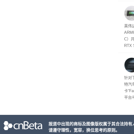
失。研
内存
以利用
并窃取
SD
英伟达
在线
态
AR
件是
C）
软件
RTX
年晚
将到
的技
起售
针对
特汽
卡“F
平台
为2
车的
报道中出现的商标及图像版权属于其合法持有
请遵守理性，宽容，换位思考的原则。