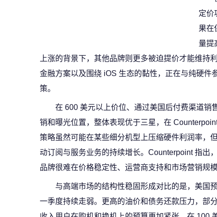
定价巩
果在
量提
上涨的背景下，其他品牌则更多被迫提价才能维持
金融方案以及围绕 iOS 生态的黏性，正在与纯硬
策。
在 600 美元以上价位、通过美国后付费渠道
销和曝光位置，整体表现优于三星，在 Counterpo
策略虽然可能在某些细分机型上压缩硬件利润率，但有
动订阅与服务业务的持续增长。Counterpoint 指
品牌很难在价格稳定性、运营商支持和市场营销规
与高端市场的结构性稳固形成对比的是，美国预付
一季度持续走弱。更高的油价和债务还款压力，部
收入用户在购机和换机上的预算更加紧张。在 100