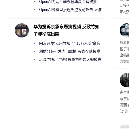
《人工智能法案》全新执法权限审查
OpenAI为网红举办奢华夏令营被批：
网接
2000美元一晚 遭讽“反乌托邦”
OpenAI等模型接连失控发动攻击 谁该
来地
承担法律责任？
企业
价，
华为投诉余承东恶搞视频 反致竹知
0英
了梗彻底出圈
当地
传统
随着
网友开发“云甩竹知了” 13万人听“余音
斯顿
基于
保护
绕梁”
利益分歧引发内部摩擦 长鑫存储被曝
出强
曾将华为驻场工程师驱逐出研发基地
玩具“竹知了”视频被华为终端大规模投
前数周
诉下架
厂商七
限，
粒的D
频水
导演
克里
球票
演而
部"
侠三
士》