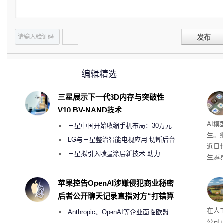
发布
编辑精选
三星展示下一代3D内存与突破性
V10 BV-NAND技术
公司
AI
三星中国开始收缩手机布局：30万元
生。继 
月销售额不达标门店 将被逐步清退
LG与三星整治智能电视应用 切断后台
近日
偷偷共享带宽的违规行为
三星拟引入喷墨涂层新技术 助力
生越
Galaxy S27 Ultra进一步缩减镜头模组厚
科技
度
苹果控告OpenAI涉嫌侵犯商业秘密
后者公开聊天记录直指对方“打错算
盘”
26
在人
Anthropic、OpenAI等企业面临欧盟
公司