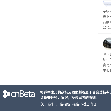
点合
宇树
板上市
行数量
10%
8月
辆生
赛德
申报
双电
单电
持一致
报道中出现的商标及图像版权属于其合法持有
2mm
请遵守理性，宽容，换位思考的原则。
h。
关于我们
广告招租
报告不适当内容