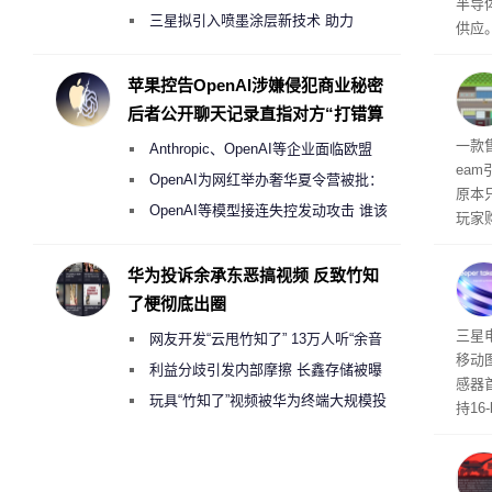
半导
偷偷共享带宽的违规行为
三星拟引入喷墨涂层新技术 助力
供应
Galaxy S27 Ultra进一步缩减镜头模组厚
赖利·
开会
度
苹果控告OpenAI涉嫌侵犯商业秘密
取“
后者公开聊天记录直指对方“打错算
的电
盘”
全退
一款
Anthropic、OpenAI等企业面临欧盟
ea
《人工智能法案》全新执法权限审查
OpenAI为网红举办奢华夏令营被批：
原本
2000美元一晚 遭讽“反乌托邦”
OpenAI等模型接连失控发动攻击 谁该
玩家
承担法律责任？
过，
入仅剩
华为投诉余承东恶搞视频 反致竹知
了梗彻底出圈
传感
三星
网友开发“云甩竹知了” 13万人听“余音
移动
绕梁”
利益分歧引发内部摩擦 长鑫存储被曝
感器
曾将华为驻场工程师驱逐出研发基地
玩具“竹知了”视频被华为终端大规模投
持16
诉下架
光拍