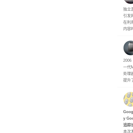
文档
独立游
引发
在利用
内容
tage 
有五
200
一代
处理器
提升
C 架
型，原
ss 
Hu
Goo
y G
追踪设
本次发