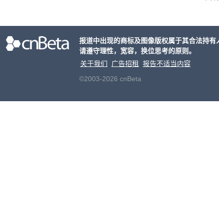
列手机
新硬
果Air
报道中出现的商标及图像版权属于其合法持有
摩托罗
请遵守理性，宽容，换位思考的原则。
开正
关于我们
广告招租
报告不适当内容
©2003-2026 cnBeta