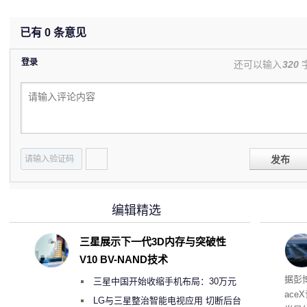
已有
0
条意见
登录
还可以输入
320
发布
编辑精选
三星展示下一代3D内存与突破性
V10 BV-NAND技术
电
据彭
三星中国开始收缩手机布局：30万元
ace
月销售额不达标门店 将被逐步清退
LG与三星整治智能电视应用 切断后台