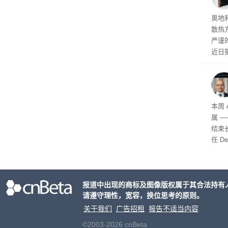
导。
器限
奥地
散热
严谨
近日
有关
是C
本周 
属 —
结束
任 D
d 董
科学
报道中出现的商标及图像版权属于其合法持有
请遵守理性，宽容，换位思考的原则。
关于我们
广告招租
报告不适当内容
©2003-2026 cnBeta