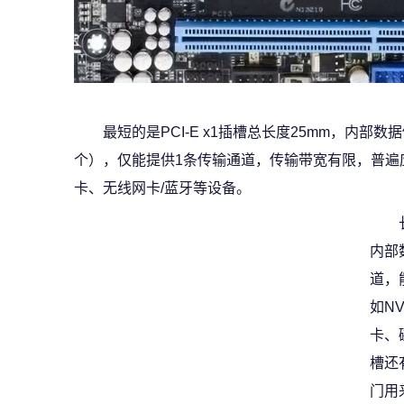
最短的是PCI-E x1插槽总长度25mm，内部
个），仅能提供1条传输通道，传输带宽有限，普遍
卡、无线网卡/蓝牙等设备。
内部
道，
如N
卡、
槽还
门用