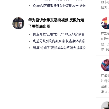
显卡
2000美元一晚 遭讽“反乌托邦”
OpenAI等模型接连失控发动攻击 谁该
给力，
承担法律责任？
供水
华为投诉余承东恶搞视频 反致竹知
了梗彻底出圈
或扩
在2
网友开发“云甩竹知了” 13万人听“余音
e-Tw
绕梁”
利益分歧引发内部摩擦 长鑫存储被曝
题，
曾将华为驻场工程师驱逐出研发基地
玩具“竹知了”视频被华为终端大规模投
响《
诉下架
戏可
在最
》母公司
谈到了
承认
能，
何人
注于