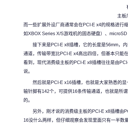
主板
而一些扩展外设厂商通常会在PCI-E x4的规格进
如XBOX Series X/S游戏机的固态硬盘）、microS
接下来是PCI-E x8插槽，它的长度是56mm
通道，传输带宽比PCI-E x4高出四倍，但基本只
看到，现代消费级主板的PCI-E x8插槽往往是由PC
说。
然后就是PCI-E x16插槽，也就是大家熟悉
输针脚有142个，可提供16条传输通道，也就是所
的。
另外，刚才说的消费级主板的PCI-E x8插槽由PCI
16没什么两样，但仔细观察会发现里面只有一半数