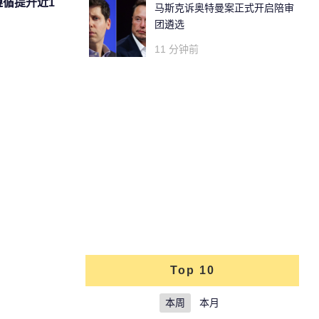
遵循提升近1
马斯克诉奥特曼案正式开启陪审
团遴选
11 分钟前
Top 10
本周
本月