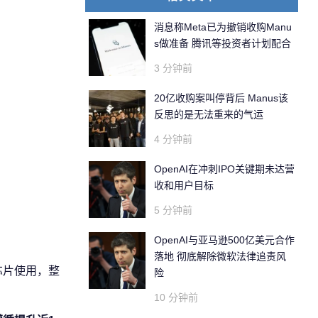
消息称Meta已为撤销收购Manu
s做准备 腾讯等投资者计划配合
3 分钟前
20亿收购案叫停背后 Manus该
反思的是无法重来的气运
4 分钟前
OpenAI在冲刺IPO关键期未达营
收和用户目标
5 分钟前
OpenAI与亚马逊500亿美元合作
落地 彻底解除微软法律追责风
芯片使用，整
险
10 分钟前