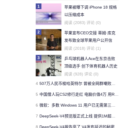
1
苹果被曝下调 iPhone 18 规格
以压缩成本
阅读 (2083) 评论 (0)
2
苹果宣布CEO交接 蒂姆·库克
发布致全球苹果用户公开信
阅读 (2018) 评论 (1)
3
乒乓球机器人Ace在东京击败
顶级选手 创下体育机器人历史
第一
阅读 (928) 评论 (0)
4
507万人民币梭哈英特尔 曾被全网群嘲败家子 如今身家暴涨至1370万元
5
中国僧人玩CS2修行走红 电脑价值4万 用RTX4090
6
微软：多数 Windows 11 用户已无需第三方杀毒软件
7
DeepSeek-V4预览版正式上线 提供1M超长上下文记忆全新体验
8
DeepSeek-V4报告亮了 V4发布延迟的秘密终于曝光