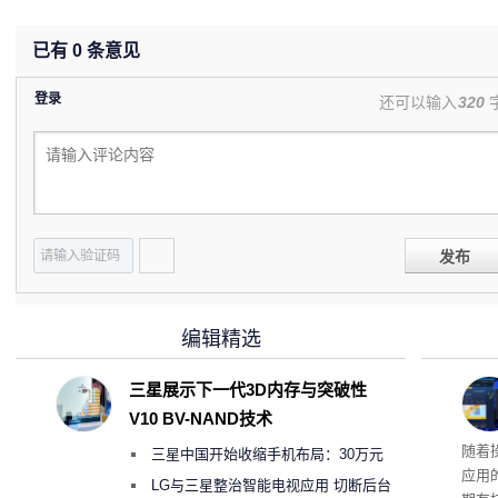
已有
0
条意见
登录
还可以输入
320
发布
编辑精选
三星展示下一代3D内存与突破性
V10 BV-NAND技术
ma
随着
三星中国开始收缩手机布局：30万元
应用
月销售额不达标门店 将被逐步清退
LG与三星整治智能电视应用 切断后台