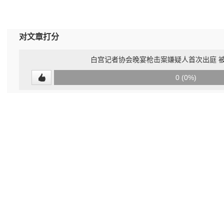
对文章打分
白宫记者协会晚宴枪击案嫌疑人首次出庭 
0
0 (0%)
(undefined%)