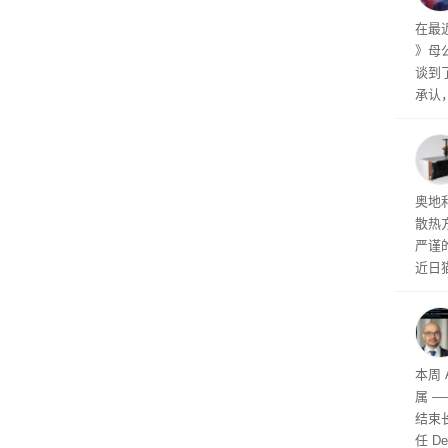
在最
》母公司
谈到了
承认
能，
何人
注于
导。
器限
奥地
散热
严谨
近日
有关
是C
本周 
属 —
结束
任 D