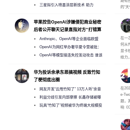
期有技
偷偷共享带宽的违规行为
三星拟引入喷墨涂层新技术 助力
的“
Galaxy S27 Ultra进一步缩减镜头模组厚
量已突
用（
度
苹果控告OpenAI涉嫌侵犯商业秘密
的是
后者公开聊天记录直指对方“打错算
内部
盘”
42℃
在一
Anthropic、OpenAI等企业面临欧盟
何从
《人工智能法案》全新执法权限审查
OpenAI为网红举办奢华夏令营被批：
显卡
2000美元一晚 遭讽“反乌托邦”
OpenAI等模型接连失控发动攻击 谁该
给力，
承担法律责任？
供水
华为投诉余承东恶搞视频 反致竹知
了梗彻底出圈
或扩
在2
网友开发“云甩竹知了” 13万人听“余音
e-Tw
绕梁”
利益分歧引发内部摩擦 长鑫存储被曝
题，
曾将华为驻场工程师驱逐出研发基地
玩具“竹知了”视频被华为终端大规模投
响《
诉下架
戏可