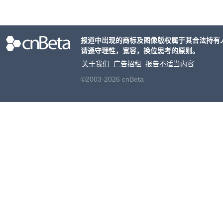
d 董
科学
报道中出现的商标及图像版权属于其合法持有
请遵守理性，宽容，换位思考的原则。
关于我们
广告招租
报告不适当内容
©2003-2026 cnBeta