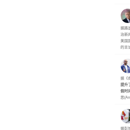
诉下架
周四
周末
时间
交的
到倒
据路
议，对
治新闻
易预
美国
的言
争论
I行业
联邦
员已
是让
据《
其中
提升
提交
假时
思(An
位参
在7
了这
据彭