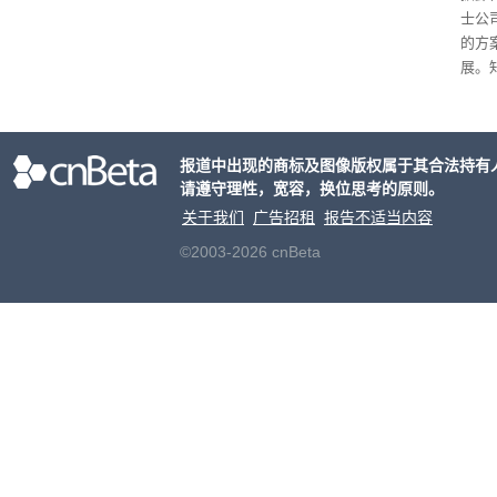
士公
的方
展。
接洽
交易
元
。
报道中出现的商标及图像版权属于其合法持有
片的
请遵守理性，宽容，换位思考的原则。
关于我们
广告招租
报告不适当内容
©2003-2026 cnBeta