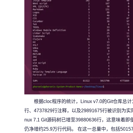
根据cloc程序的统计，Linux v7.0的Git仓库总
行、4737829行注释，以及29891675行被识别为
nux 7.1 Git源码树已增至39880636行，这
仍净增约25.9万行代码。 在这一总量中，包括50157