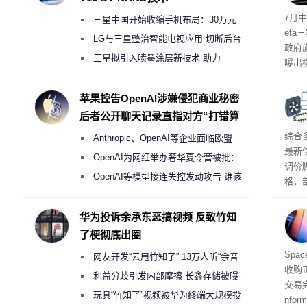
7月中
三星中国开始收缩手机布局：30万元
et
月销售额不达标门店 将被逐步清退
LG与三星整治智能电视应用 切断后台
政府
偷偷共享带宽的违规行为
三星拟引入喷墨涂层新技术 助力
曝出
Galaxy S27 Ultra进一步缩减镜头模组厚
算下
度
苹果控告OpenAI涉嫌侵犯商业秘密
后者公开聊天记录直指对方“打错算
盘”
综合
Anthropic、OpenAI等企业面临欧盟
最新
《人工智能法案》全新执法权限审查
OpenAI为网红举办奢华夏令营被批：
调价
2000美元一晚 遭讽“反乌托邦”
OpenAI等模型接连失控发动攻击 谁该
格，
承担法律责任？
这次
RA
华为投诉余承东恶搞视频 反致竹知
不断
了梗彻底出圈
品牌
Spa
网友开发“云甩竹知了” 13万人听“余音
收购
绕梁”
利益分歧引发内部摩擦 长鑫存储被曝
交易
曾将华为驻场工程师驱逐出研发基地
玩具“竹知了”视频被华为终端大规模投
nfo