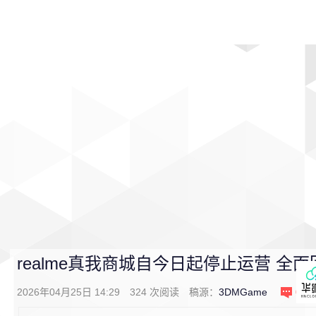
首页
影视
音乐
游戏
动漫
排行
realme真我商城自今日起停止运营 全面
2026年04月25日 14:29
324
次阅读
稿源：
3DMGame
0
条