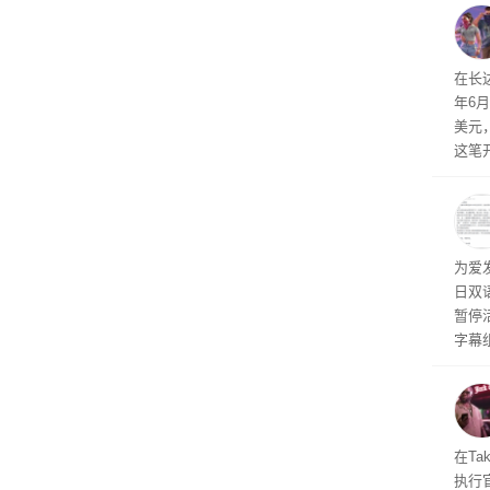
物流
毁，
评估
依旧
在长达
米，
年6
上。
美元
这笔
率还
称终
器、
事线的
为爱
行官
日双
容体
暂停
字幕
流媒
在Ta
执行