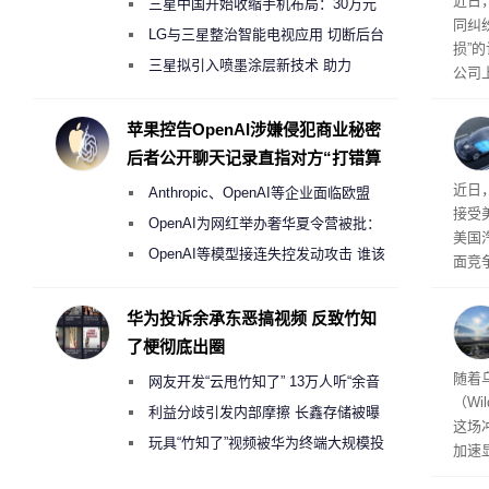
近日
三星中国开始收缩手机布局：30万元
同纠
月销售额不达标门店 将被逐步清退
LG与三星整治智能电视应用 切断后台
损”
偷偷共享带宽的违规行为
三星拟引入喷墨涂层新技术 助力
公司
Galaxy S27 Ultra进一步缩减镜头模组厚
先生
事故
度
苹果控告OpenAI涉嫌侵犯商业秘密
后者公开聊天记录直指对方“打错算
盘”
给打
近日
Anthropic、OpenAI等企业面临欧盟
接受
《人工智能法案》全新执法权限审查
OpenAI为网红举办奢华夏令营被批：
美国
2000美元一晚 遭讽“反乌托邦”
OpenAI等模型接连失控发动攻击 谁该
面竞
承担法律责任？
有一
性。
华为投诉余承东恶搞视频 反致竹知
了梗彻底出圈
经济
随着
网友开发“云甩竹知了” 13万人听“余音
（Wi
绕梁”
利益分歧引发内部摩擦 长鑫存储被曝
这场
曾将华为驻场工程师驱逐出研发基地
玩具“竹知了”视频被华为终端大规模投
加速
诉下架
击已