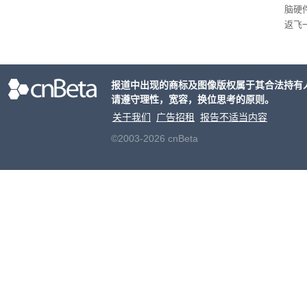
脑硬
返飞
官方
意渠
非好
报道中出现的商标及图像版权属于其合法持有
请遵守理性，宽容，换位思考的原则。
关于我们
广告招租
报告不适当内容
©2003-2026 cnBeta