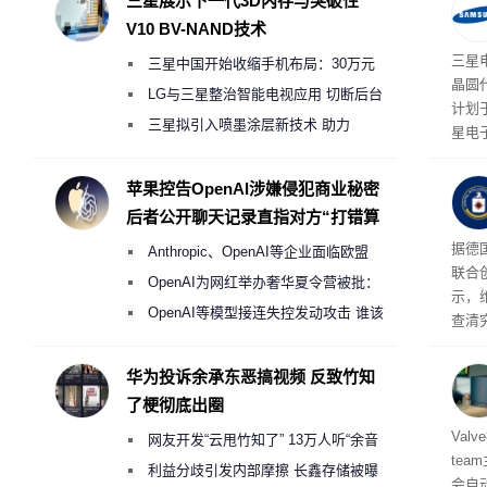
三星展示下一代3D内存与突破性
V10 BV-NAND技术
三星
三星中国开始收缩手机布局：30万元
晶圆
月销售额不达标门店 将被逐步清退
LG与三星整治智能电视应用 切断后台
计划
偷偷共享带宽的违规行为
三星拟引入喷墨涂层新技术 助力
星电
Galaxy S27 Ultra进一步缩减镜头模组厚
实习
地开
度
苹果控告OpenAI涉嫌侵犯商业秘密
年实
后者公开聊天记录直指对方“打错算
盘”
据德
Anthropic、OpenAI等企业面临欧盟
联合
《人工智能法案》全新执法权限审查
OpenAI为网红举办奢华夏令营被批：
示，
2000美元一晚 遭讽“反乌托邦”
OpenAI等模型接连失控发动攻击 谁该
查清
承担法律责任？
经公
CIA
华为投诉余承东恶搞视频 反致竹知
了梗彻底出圈
机后
Val
网友开发“云甩竹知了” 13万人听“余音
te
绕梁”
利益分歧引发内部摩擦 长鑫存储被曝
会自动