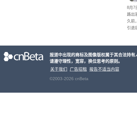
起了
8月
路出
久前
引退
程。
de
化方
报道中出现的商标及图像版权属于其合法持有
请遵守理性，宽容，换位思考的原则。
关于我们
广告招租
报告不适当内容
©2003-2026 cnBeta