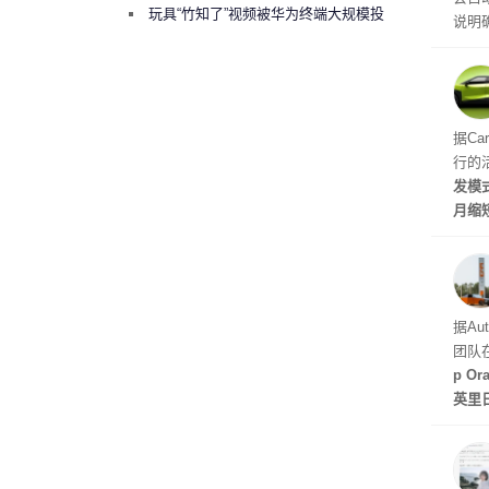
曾将华为驻场工程师驱逐出研发基地
玩具“竹知了”视频被华为终端大规模投
说明
诉下架
立即
性能
的做
据Ca
行的
发模
月缩
至30
天发
据Au
团队
p O
英里
倍，