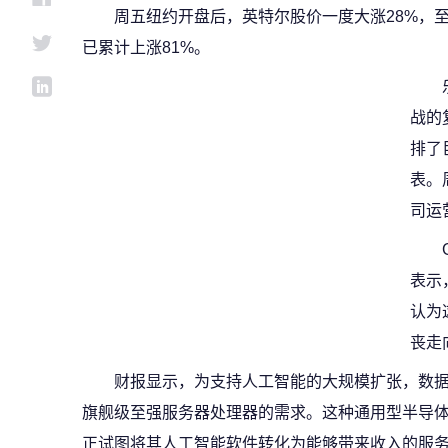
周五纽约开盘后，英特尔股价一度大涨28%，至
已累计上涨81%。
战的
排了
表。
司运
表示
认为
丧走
财报显示，为支持人工智能的大规模扩张，数
旗舰级至强服务器处理器的需求。这种通用型半导
正试图将其人工智能软件转化为能够带来收入的服