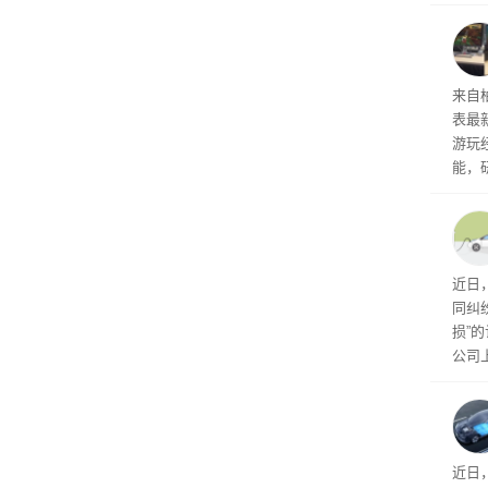
诉下架
ac 
内窥
来自
表最
游玩
能，
球》
训练
近日
同纠
损”
公司
先生
事故
给打
近日