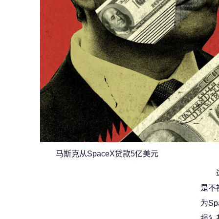
马斯克从SpaceX贷款5亿美元
是不
为S
报》