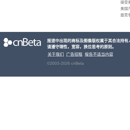
接受
美国
面竞
有一
性。
报道中出现的商标及图像版权属于其合法持有
请遵守理性，宽容，换位思考的原则。
关于我们
广告招租
报告不适当内容
©2003-2026 cnBeta