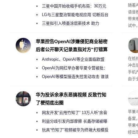
理”
随着A
三星中国开始收缩手机布局：30万元
语音
月销售额不达标门店 将被逐步清退
LG与三星整治智能电视应用 切断后台
带来
偷偷共享带宽的违规行为
三星拟引入喷墨涂层新技术 助力
试中，
Galaxy S27 Ultra进一步缩减镜头模组厚
的自
互的
度
苹果控告OpenAI涉嫌侵犯商业秘密
桌面
后者公开聊天记录直指对方“打错算
盘”
系列
在抵
Anthropic、OpenAI等企业面临欧盟
冲击
《人工智能法案》全新执法权限审查
OpenAI为网红举办奢华夏令营被批：
手机
2000美元一晚 遭讽“反乌托邦”
OpenAI等模型接连失控发动攻击 谁该
由于
承担法律责任？
本压
ne
华为投诉余承东恶搞视频 反致竹知
前受
了梗彻底出圈
保持
了
苹果
网友开发“云甩竹知了” 13万人听“余音
备案
绕梁”
利益分歧引发内部摩擦 长鑫存储被曝
苹果
曾将华为驻场工程师驱逐出研发基地
玩具“竹知了”视频被华为终端大规模投
经出