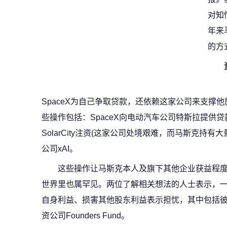
对知
年来
的方
SpaceX为自己争取贷款，还依赖这家公司来支撑
些操作包括：SpaceX向电动汽车公司特斯拉提供贷
SolarCity注资(这家公司处境艰难，而马斯克持有
公司xAI。
这些操作让马斯克本人及旗下其他企业获益程
世界里也属罕见。两位了解相关想法的人士表示，一些
自身利益、损害其他股东利益表示担忧，其中包括彼得·蒂尔
资公司Founders Fund。