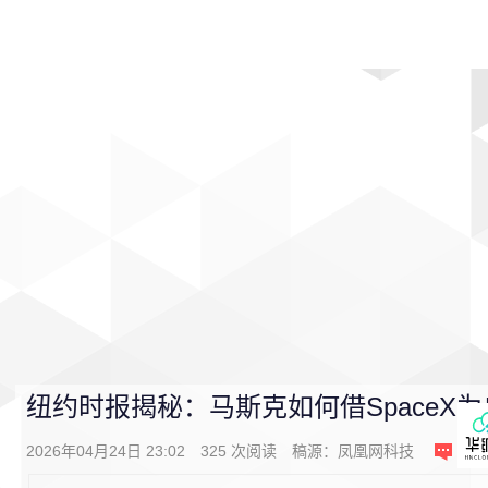
首页
影视
音乐
游戏
动漫
排行
纽约时报揭秘：马斯克如何借SpaceX为
2026年04月24日 23:02
325
次阅读
稿源：
凤凰网科技
0
条