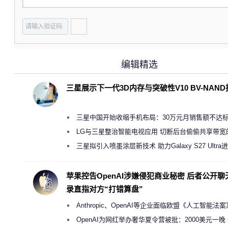
编辑精选
三星展示下一代3D内存与突破性V10 BV-NAN
三星中国开始收缩手机布局：30万元月销售额不达
店 将被逐步清退
LG与三星整治智能电视应用 切断后台偷偷共享带宽
规行为
三星拟引入喷墨涂层新技术 助力Galaxy S27 Ultra
缩减镜头模组厚度
苹果控告OpenAI涉嫌侵犯商业秘密 后者公开聊
录直指对方“打错算盘”
Anthropic、OpenAI等企业面临欧盟《人工智能法
新执法权限审查
OpenAI为网红举办奢华夏令营被批：2000美元一晚