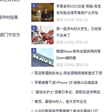
1
苹果宣布CEO交接 蒂姆·库克
发布致全球苹果用户公开信
周中时段乘
阅读 (1764) 评论 (1)
2
第一批学AI的大学生，已经笑
部门不仅为
不出来了
阅读 (1381) 评论 (0)
3
韩国Naver宣布全面弃用阿里
Qwen编码器
阅读 (1306) 评论 (2)
4
陈冠希撞脸赵本山 网友感慨颜值断崖式下滑
5
苹果被曝下调 iPhone 18 规格以压缩成本
6
"最快女护士"退赛引争议：辞职后连夺两冠折现超20万
7
果然，最恨AI的人，是大学毕业生
8
小卡扣断裂竟然要换整个电池包需掏13万 新能源车主崩溃了