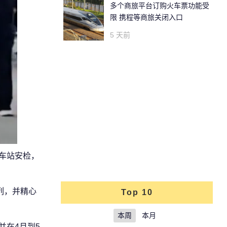
多个商旅平台订购火车票功能受
限 携程等商旅关闭入口
5 天前
过车站安检，
列，并精心
Top 10
本周
本月
并在4月到5