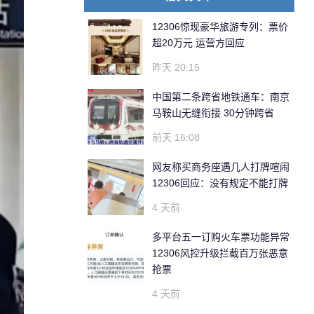
12306惊现豪华旅游专列：票价
超20万元 运营方回应
昨天 20:15
中国第二条跨省地铁通车：南京
马鞍山无缝衔接 30分钟跨省
前天 16:08
网友称买商务座遇几人打牌喧闹
12306回应：没有规定不能打牌
4 天前
多平台五一订购火车票功能异常
12306风控升级拦截百万张恶意
抢票
4 天前