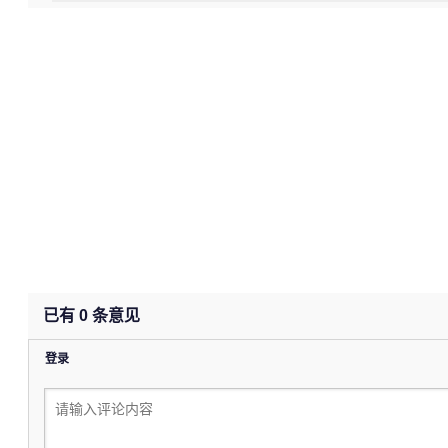
已有
0
条意见
登录