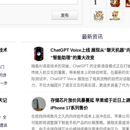
发布
最新资讯
D技术
ChatGPT Voice上线 展现从“聊天机器”
“智能助理”的重大改变
随着AI语音技术的突破，ChatGPT 的全新语音模式正在打
标门
传统人机交互的藩篱，带来根本上的体验转变。在最新的实
的违
际测试中，ChatGPT Voice 展现出了极其流畅的自然对话
进一步
力，不仅大幅提升了语言交互的真实感，更逐步具备了代为
执行复杂桌面任务的真助理属性。
天记
存储芯片涨价风暴蔓延 苹果或于近日上调
iPhone 17系列售价
在抵挡持续数月之久的内存组件成本上涨冲击后，苹果公司
案》全
可能即将调整旗下智能手机产品的价格策略。据相关渠道消
 遭讽
息，由于全球存储芯片价格持续飙升带来的成本压力，苹果