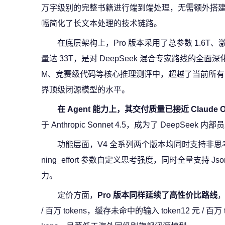
万字级别的完整书籍进行端到端处理，无需额外搭建
幅简化了长文本处理的技术链路。
在底层架构上，Pro 版本采用了总参数 1.6T、激
量达 33T，是对 DeepSeek 混合专家路线的全
M、竞赛级代码等核心推理测评中，超越了当前所
界顶级闭源模型的水平。
在 Agent 能力上，其交付质量已接近 Claude O
于 Anthropic Sonnet 4.5，成为了 DeepSeek 内部
功能层面，V4 全系列两个版本均同时支持非思考
ning_effort 参数自定义思考强度，同时全量支持 Json
力。
定价方面，
Pro 版本同样延续了高性价比路线
，
/ 百万 tokens，缓存未命中的输入 token12 元 / 百万 to