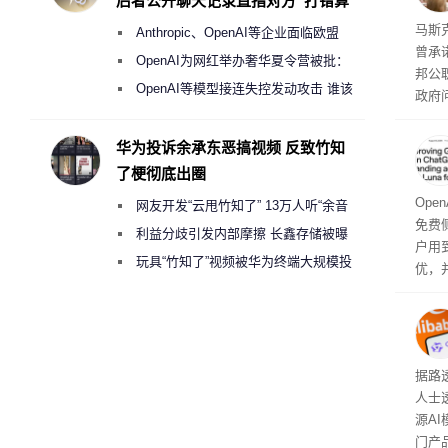
后者公开聊天记录直指对方“打错算
盘”
果 
马斯克
Anthropic、OpenAI等企业面临欧盟
曾承
《人工智能法案》全新执法权限审查
OpenAI为网红举办奢华夏令营被批：
邦公
2000美元一晚 遭讽“反乌托邦”
OpenAI等模型接连失控发动攻击 谁该
政府
承担法律责任？
显示
称的
华为投诉余承东恶搞视频 反致竹知
也无
了梗彻底出圈
Ope
网友开发“云甩竹知了” 13万人听“余音
免费侧
绕梁”
利益分歧引发内部摩擦 长鑫存储被曝
户用到
曾将华为驻场工程师驱逐出研发基地
玩具“竹知了”视频被华为终端大规模投
优，
诉下架
免费侧
本对话
钮用
型大
据路
人士
源A
门产