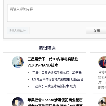
发布
编辑精选
三星展示下一代3D内存与突破性
V10 BV-NAND技术
育旅
当地
三星中国开始收缩手机布局：30万元
签署
月销售额不达标门店 将被逐步清退
LG与三星整治智能电视应用 切断后台
游”
偷偷共享带宽的违规行为
三星拟引入喷墨涂层新技术 助力
动获
Galaxy S27 Ultra进一步缩减镜头模组厚
府将
育旅
度
苹果控告OpenAI涉嫌侵犯商业秘密
行动