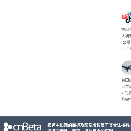
据A
大模型
I公
ce 
元/百
万to
出分辨
在部
美国
运营
x 
构完
域涉
件。
检查
报道中出现的商标及图像版权属于其合法持有