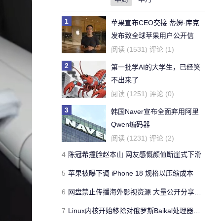
1
苹果宣布CEO交接 蒂姆·库克
发布致全球苹果用户公开信
阅读 (1531) 评论 (1)
2
第一批学AI的大学生，已经笑
不出来了
阅读 (1251) 评论 (0)
3
韩国Naver宣布全面弃用阿里
Qwen编码器
阅读 (1231) 评论 (2)
4
陈冠希撞脸赵本山 网友感慨颜值断崖式下滑
5
苹果被曝下调 iPhone 18 规格以压缩成本
6
网盘禁止传播海外影视资源 大量公开分享链接一夜失效
7
Linux内核开始移除对俄罗斯Baikal处理器的支持