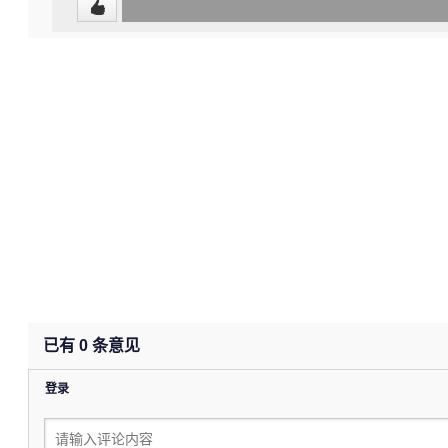
0
(0%)
已有
0
条意见
登录