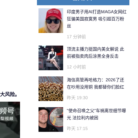
印度男子用AI打造MAGA女网红
狂骗美国寂寞男 吸引超百万粉
丝
17 分钟前
顶流主播力挺国内美女解说 此
前被指卖肉后涂黑全身反击
12 小时前
海信高管再呛格力：2026了还
在吵用没用铜 我都替你们脸红
大风险。
昨天 19:30
"使命召唤之父"车祸离世细节曝
光 法拉利内被困
昨天 17:15