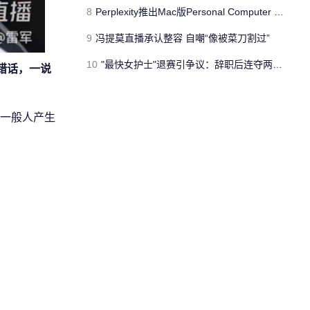
8
Perplexity推出Mac版Personal Computer 打造常驻AI代理
9
冯提莫直播承认整容 自嘲“像被菜刀割过”
10
"最快女护士"退赛引争议：辞职后连夺两冠折现超20万
错话，一说
一般人产生