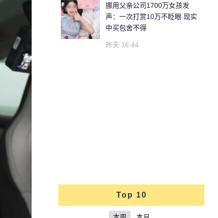
挪用父亲公司1700万女孩发
声：一次打赏10万不眨眼 现实
中买包舍不得
昨天 16:44
Top 10
本周
本月