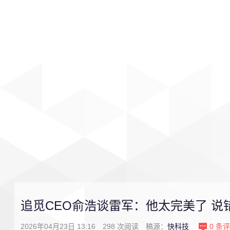
首页
影视
音乐
游戏
追觅CEO俞浩谈雷军：他太完美了 
2026年04月23日 13:16
298
次阅读
稿源：
快科技
0
条评