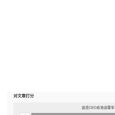
对文章打分
追觅CEO俞浩谈雷