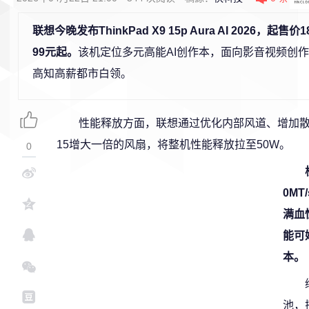
联想今晚发布ThinkPad X9 15p Aura AI 2026，起售
99元起。
该机定位多元高能AI创作本，面向影音视频创
高知高薪都市白领。
性能释放方面，联想通过优化内部风道、增加散
15增大一倍的风扇，将整机性能释放拉至50W。
0
0MT
满血
能可
本。
池，搭