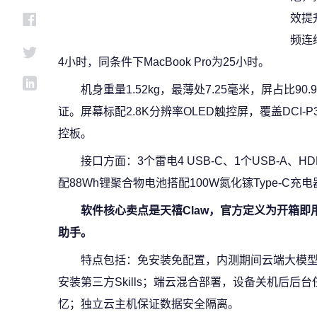
效提
频连续
4小时，同条件下MacBook Pro为25小时。
机身重量1.52kg，最薄处7.25毫米，屏占比
证。屏幕标配2.8K分辨率OLED触控屏，覆盖DCI-
控板。
接口方面：3个雷电4 USB-C、1个USB-A、HD
配88Wh锂聚合物电池搭配100W氮化镓Type-C
软件核心卖点是天禧Claw，官方定义为开箱即
助手。
特点包括：免安装免配置，内测期间云端大模型免
安装第三方Skills；端云混合部署，设备关机后后台
忆；独立云主机保证数据安全隔离。