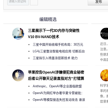
发布
编辑精选
三星展示下一代3D内存与突破性
V10 BV-NAND技术
近日
三星中国开始收缩手机布局：30万元
注意
月销售额不达标门店 将被逐步清退
LG与三星整治智能电视应用 切断后台
些朋
偷偷共享带宽的违规行为
三星拟引入喷墨涂层新技术 助力
中高
Galaxy S27 Ultra进一步缩减镜头模组厚
度
苹果控告OpenAI涉嫌侵犯商业秘密
后者公开聊天记录直指对方“打错算
盘”
科学
Anthropic、OpenAI等企业面临欧盟
率的
《人工智能法案》全新执法权限审查
OpenAI为网红举办奢华夏令营被批：
像，
2000美元一晚 遭讽“反乌托邦”
OpenAI等模型接连失控发动攻击 谁该
层景
承担法律责任？
解。