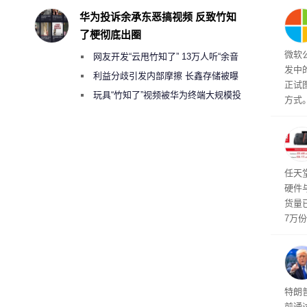
然》
华为投诉余承东恶搞视频 反致竹知
了梗彻底出圈
微软
网友开发“云甩竹知了” 13万人听“余音
发中
绕梁”
利益分歧引发内部摩擦 长鑫存储被曝
正试
曾将华为驻场工程师驱逐出研发基地
玩具“竹知了”视频被华为终端大规模投
方式。
诉下架
行副总
a）
发工
注。
界》
任天
硬件
货量
7万
攀升
619
特朗
前通过