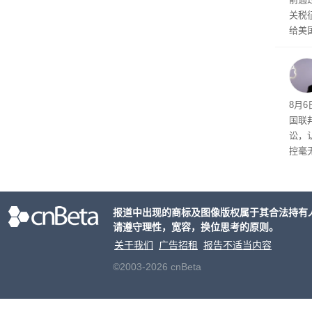
关税
给美
其通
A）在
入的6
8月6
国联
讼，
控毫
报道中出现的商标及图像版权属于其合法持有
请遵守理性，宽容，换位思考的原则。
关于我们
广告招租
报告不适当内容
©2003-2026 cnBeta