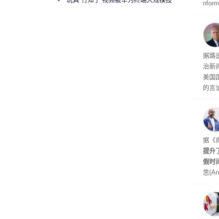
nfo
诉下架
周四
周末
时间
交的
到倒
据路
议，对
治新闻
易预
美国
的言
争论
I行业
联邦
员已
是让
据《
其中
提升
提交
假时
思(An
位参
在7
了这