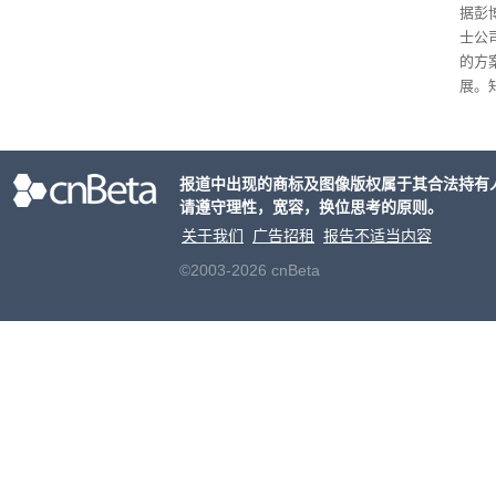
据彭
士公
的方
展。
接洽
交易
元
。
报道中出现的商标及图像版权属于其合法持有
片的
请遵守理性，宽容，换位思考的原则。
关于我们
广告招租
报告不适当内容
©2003-2026 cnBeta