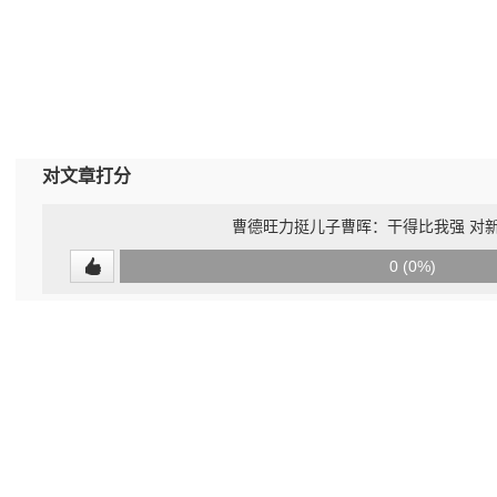
对文章打分
曹德旺力挺儿子曹晖：干得比我强 对
0
0 (0%)
(undefined%)