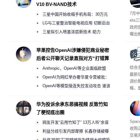
V10 BV-NAND技术
7月中
三星中国开始收缩手机布局：30万元
et
月销售额不达标门店 将被逐步清退
LG与三星整治智能电视应用 切断后台
政府
偷偷共享带宽的违规行为
三星拟引入喷墨涂层新技术 助力
曝出
Galaxy S27 Ultra进一步缩减镜头模组厚
算下
度
苹果控告OpenAI涉嫌侵犯商业秘密
后者公开聊天记录直指对方“打错算
盘”
综合
Anthropic、OpenAI等企业面临欧盟
最新
《人工智能法案》全新执法权限审查
OpenAI为网红举办奢华夏令营被批：
调价
2000美元一晚 遭讽“反乌托邦”
OpenAI等模型接连失控发动攻击 谁该
格，
承担法律责任？
这次
RA
华为投诉余承东恶搞视频 反致竹知
不断
了梗彻底出圈
品牌
Spa
网友开发“云甩竹知了” 13万人听“余音
收购
绕梁”
利益分歧引发内部摩擦 长鑫存储被曝
交易
曾将华为驻场工程师驱逐出研发基地
玩具“竹知了”视频被华为终端大规模投