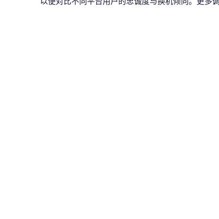
以便对比不同平台用户的忠诚度与换机倾向。更多调查细节