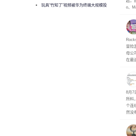
起，自
曾将华为驻场工程师驱逐出研发基地
玩具“竹知了”视频被华为终端大规模投
o、M
诉下架
自动模
和操
命令
起来，
期
Roc
防御
冒险
气将
母公司T
发效
在最近
时，Ta
ss 
悄悄
8月
所料
个连
然没
就开
有品
着—