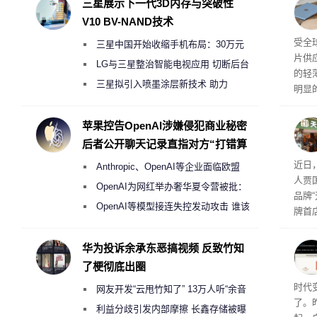
三星展示下一代3D内存与突破性
V10 BV-NAND技术
交货
受全
三星中国开始收缩手机布局：30万元
片供
月销售额不达标门店 将被逐步清退
LG与三星整治智能电视应用 切断后台
的轻薄
偷偷共享带宽的违规行为
三星拟引入喷墨涂层新技术 助力
明显
Galaxy S27 Ultra进一步缩减镜头模组厚
度
苹果控告OpenAI涉嫌侵犯商业秘密
后者公开聊天记录直指对方“打错算
盘”
肉串
近日
Anthropic、OpenAI等企业面临欧盟
人贾
《人工智能法案》全新执法权限审查
OpenAI为网红举办奢华夏令营被批：
品牌
2000美元一晚 遭讽“反乌托邦”
OpenAI等模型接连失控发动攻击 谁该
牌首
承担法律责任？
访发
者均
华为投诉余承东恶搞视频 反致竹知
与西
了梗彻底出圈
Co
时代
网友开发“云甩竹知了” 13万人听“余音
了。昨
绕梁”
利益分歧引发内部摩擦 长鑫存储被曝