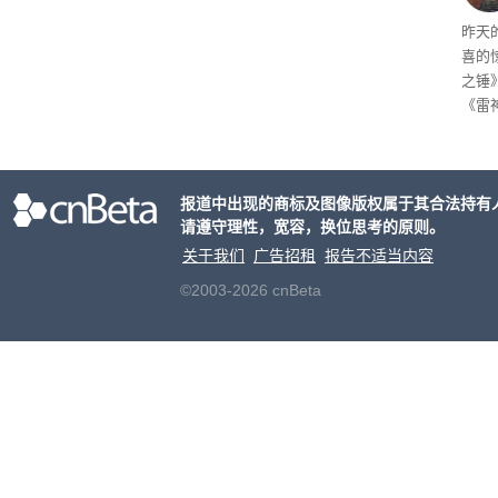
线了
昨天
喜的
之锤
《雷
mes
ox、
出震
报道中出现的商标及图像版权属于其合法持有
请遵守理性，宽容，换位思考的原则。
关于我们
广告招租
报告不适当内容
©2003-2026 cnBeta