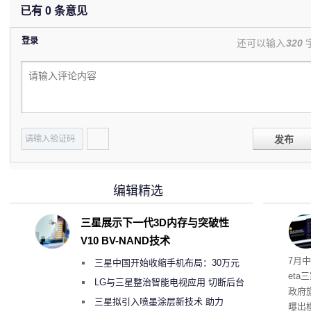
已有
0
条意见
登录
还可以输入
320
发布
编辑精选
三星展示下一代3D内存与突破性
V10 BV-NAND技术
7月中
三星中国开始收缩手机布局：30万元
et
月销售额不达标门店 将被逐步清退
LG与三星整治智能电视应用 切断后台
政府
偷偷共享带宽的违规行为
三星拟引入喷墨涂层新技术 助力
曝出