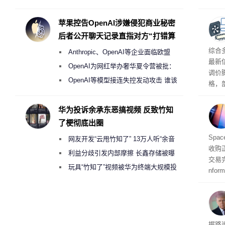
Galaxy S27 Ultra进一步缩减镜头模组厚
算下
度
苹果控告OpenAI涉嫌侵犯商业秘密
后者公开聊天记录直指对方“打错算
盘”
综合
Anthropic、OpenAI等企业面临欧盟
最新
《人工智能法案》全新执法权限审查
OpenAI为网红举办奢华夏令营被批：
调价
2000美元一晚 遭讽“反乌托邦”
OpenAI等模型接连失控发动攻击 谁该
格，
承担法律责任？
这次
RA
华为投诉余承东恶搞视频 反致竹知
不断
了梗彻底出圈
品牌
Spa
网友开发“云甩竹知了” 13万人听“余音
收购
绕梁”
利益分歧引发内部摩擦 长鑫存储被曝
交易
曾将华为驻场工程师驱逐出研发基地
玩具“竹知了”视频被华为终端大规模投
nfo
诉下架
周四
周末
时间
交的
到倒
据路