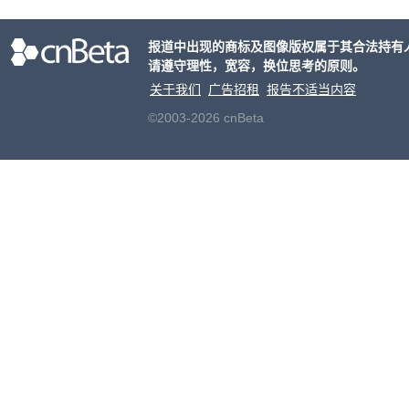
交易
元
。
报道中出现的商标及图像版权属于其合法持有
片的
请遵守理性，宽容，换位思考的原则。
关于我们
广告招租
报告不适当内容
©2003-2026 cnBeta