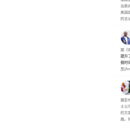
议，对
治新闻
易预
美国
的言
争论
I行业
联邦
员已
是让
据《
其中
提升
提交
假时
思(An
位参
在7
了这
据彭
士公
的方
展。
接洽