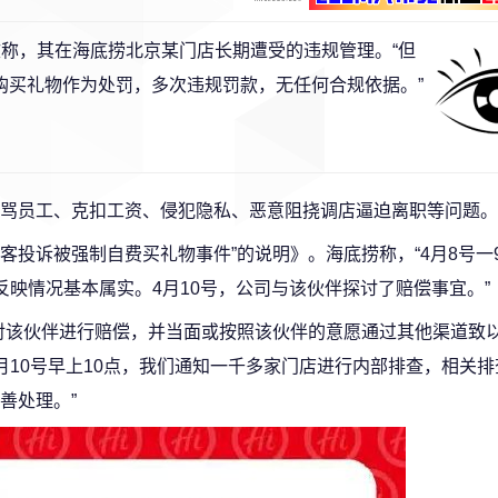
文称，其在海底捞北京某门店长期遭受的违规管理。“但
购买礼物作为处罚，多次违规罚款，无任何合规依据。”
骂员工、克扣工资、侵犯隐私、恶意阻挠调店逼迫离职等问题。
顾客投诉被强制自费买礼物事件”的说明》。海底捞称，“4月8号一
映情况基本属实。4月10号，公司与该伙伴探讨了赔偿事宜。”
对该伙伴进行赔偿，并当面或按照该伙伴的意愿通过其他渠道致
月10号早上10点，我们通知一千多家门店进行内部排查，相关
善处理。”