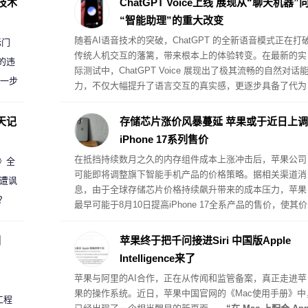
D技术
ChatGPT Voice上线 展现从“聊天机器”
“智能助理”的重大改变
随着AI语音技术的突破，ChatGPT 的全新语音模式正在打
标门
传统人机交互的藩篱，带来根本上的体验转变。在最新的实
的违
际测试中，ChatGPT Voice 展现出了极其流畅的自然对话
进一步
力，不仅大幅提升了语言交互的真实感，更逐步具备了代为
执行复杂桌面任务的真助理属性。
天记
存储芯片涨价风暴蔓延 苹果或于近日上调
iPhone 17系列售价
在抵挡持续数月之久的内存组件成本上涨冲击后，苹果公司
案》全
可能即将调整旗下智能手机产品的价格策略。据相关渠道消
 遭讽
息，由于全球存储芯片价格持续飙升带来的成本压力，苹果
？
最早可能于8月10日提高iPhone 17全系产品的售价，使其价
格体系与此前受内存危机影响而提价的其他硬件产品保持一
致。
圈
苹果终于把千问接进Siri 中国版Apple
Intelligence来了
苹果与阿里的AI合作，正在从传闻和监管备案，真正走进苹
果的操作系统。近日，苹果中国官网的《Mac使用手册》中
工程