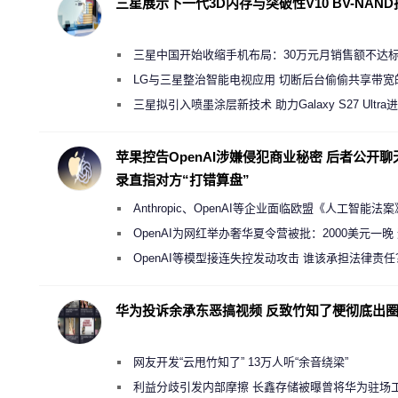
三星展示下一代3D内存与突破性V10 BV-NAN
三星中国开始收缩手机布局：30万元月销售额不达
店 将被逐步清退
LG与三星整治智能电视应用 切断后台偷偷共享带宽
规行为
三星拟引入喷墨涂层新技术 助力Galaxy S27 Ultra
缩减镜头模组厚度
苹果控告OpenAI涉嫌侵犯商业秘密 后者公开聊
录直指对方“打错算盘”
Anthropic、OpenAI等企业面临欧盟《人工智能法
新执法权限审查
OpenAI为网红举办奢华夏令营被批：2000美元一晚
“反乌托邦”
OpenAI等模型接连失控发动攻击 谁该承担法律责任
华为投诉余承东恶搞视频 反致竹知了梗彻底出
网友开发“云甩竹知了” 13万人听“余音绕梁”
利益分歧引发内部摩擦 长鑫存储被曝曾将华为驻场