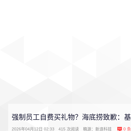
首页
影视
音乐
游戏
强制员工自费买礼物？海底捞致歉：基
2026年04月12日 02:33
415
次阅读
稿源：
新浪科技
0
条