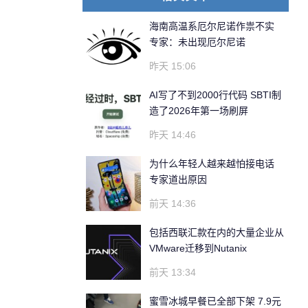
海南高温系厄尔尼诺作祟不实
专家：未出现厄尔尼诺
昨天 15:06
AI写了不到2000行代码 SBTI制
造了2026年第一场刷屏
昨天 14:46
为什么年轻人越来越怕接电话
专家道出原因
前天 14:36
包括西联汇款在内的大量企业从
VMware迁移到Nutanix
前天 13:34
蜜雪冰城早餐已全部下架 7.9元