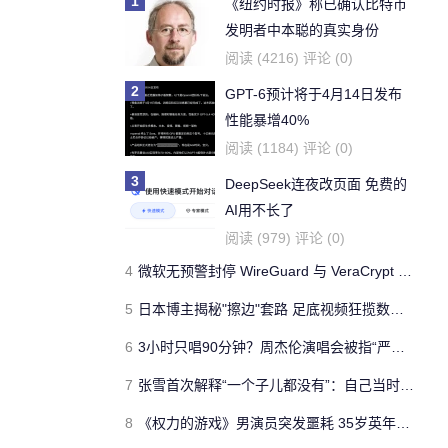
1
《纽约时报》称已确认比特币
发明者中本聪的真实身份
阅读 (4216) 评论 (0)
2
GPT-6预计将于4月14日发布
性能暴增40%
阅读 (1184) 评论 (0)
3
DeepSeek连夜改页面 免费的
AI用不长了
阅读 (979) 评论 (0)
4
微软无预警封停 WireGuard 与 VeraCrypt 开发者账号
5
日本博主揭秘"擦边"套路 足底视频狂揽数十万播放
6
3小时只唱90分钟？周杰伦演唱会被指“严重划水” 老粉直呼避雷
7
张雪首次解释“一个子儿都没有”：自己当时只是想装一下
8
《权力的游戏》男演员突发噩耗 35岁英年早逝