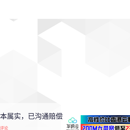
动漫
趣闻
科学
软件
主题
排行
本属实，已沟通赔偿
评论