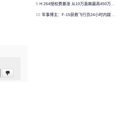
9
H.264授权费暴涨 从10万直飙最高450万美元
10
军事博主：F-15获救飞行员24小时内跋涉了150英里