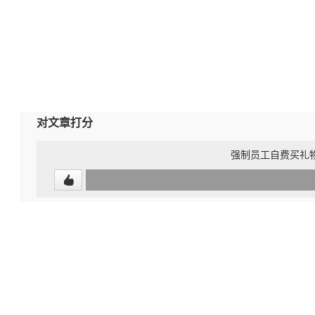
对文章打分
强制员工自费买礼
0
(undefined%)