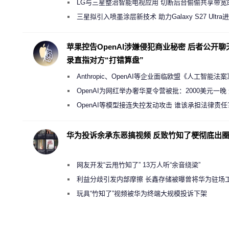
店 将被逐步清退
LG与三星整治智能电视应用 切断后台偷偷共享带宽
规行为
三星拟引入喷墨涂层新技术 助力Galaxy S27 Ultra
缩减镜头模组厚度
苹果控告OpenAI涉嫌侵犯商业秘密 后者公开聊
录直指对方“打错算盘”
Anthropic、OpenAI等企业面临欧盟《人工智能法
新执法权限审查
OpenAI为网红举办奢华夏令营被批：2000美元一晚
“反乌托邦”
OpenAI等模型接连失控发动攻击 谁该承担法律责任
华为投诉余承东恶搞视频 反致竹知了梗彻底出
网友开发“云甩竹知了” 13万人听“余音绕梁”
利益分歧引发内部摩擦 长鑫存储被曝曾将华为驻场
师驱逐出研发基地
玩具“竹知了”视频被华为终端大规模投诉下架