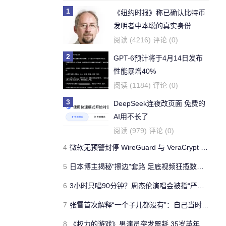
1
《纽约时报》称已确认比特币
发明者中本聪的真实身份
阅读 (4216) 评论 (0)
2
GPT-6预计将于4月14日发布
性能暴增40%
阅读 (1184) 评论 (0)
3
DeepSeek连夜改页面 免费的
AI用不长了
阅读 (979) 评论 (0)
4
微软无预警封停 WireGuard 与 VeraCrypt 开发者账号
5
日本博主揭秘"擦边"套路 足底视频狂揽数十万播放
6
3小时只唱90分钟？周杰伦演唱会被指“严重划水” 老粉直呼避雷
7
张雪首次解释“一个子儿都没有”：自己当时只是想装一下
8
《权力的游戏》男演员突发噩耗 35岁英年早逝