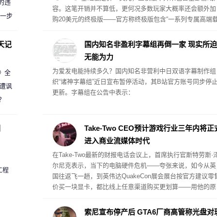
的违
容。这笔开销并不算低，更何况多数玩家大概率还会额外加
进一步
购20美元的终极版——官方称终极版包含“一系列专属高端
具、武器、服装，以及贯穿杰森与露西娅整条故事线的专属
剧情内容”。但Take-Two首席执行官斯特劳斯·泽尔尼克认为
天记
国内知名非盈利字幕组再倒一家 现实所迫
就游戏的内容体量而言，这个定价已经相当划算。
无能为力
为爱发电能持续多久？国内知名非营利中日双语字幕制作组
案》全
织“诸神字幕组”近日宣布暂停活动，其B站官方账号同步停
 遭讽
更新。字幕组在公告中表示：
？
圈
Take-Two CEO预计游戏行业三年内将正
进入商业流媒体时代
在Take-Two最新的财报电话会议上，首席执行官斯特劳斯·
尔尼克表示，当下的电脑硬件危机——夸张来说，如今从英
工程
国往返飞一趟，到英伟达QuakeCon展会展台按官方建议零
价买一块显卡，都比线上任意渠道购买更划算——用他的原
话讲，“绝非好事”。
索尼宣布停产后 GTA6厂商高管称光盘对