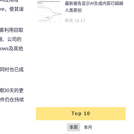
最新报告显示AI生成内容已超越
re，使其误
人类原创
昨天 16:17
黑客利用窃取
据、公司的
ows及其他
，同时也已成
期30天的更
件仍在持续
Top 10
本周
本月