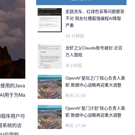
走路洗车、红绿色盲等问题都答
不对 网友吐槽最强编程AI降智
严重
18 分钟前
龙虾之父Claude账号被封 近百
万人围观
半小时前
OpenAI“星际之门”核心负责人离
职 数据中心战略再迎重大调整
用的Java
AI用于为Ma
昨天 21:55
OpenAI“星门计划”核心负责人离
职 数据中心战略再迎重大调整
应用程序用户可
得系统的访
昨天 17:34
AI应用程