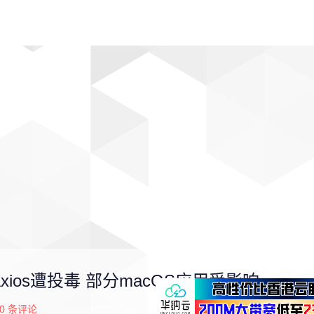
动漫
趣闻
科学
软件
主题
排行
xios遭投毒 部分macOS应用受影响
0
条评论