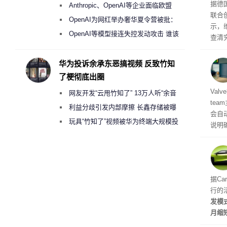
盘”
据德
Anthropic、OpenAI等企业面临欧盟
联合
《人工智能法案》全新执法权限审查
OpenAI为网红举办奢华夏令营被批：
示，
2000美元一晚 遭讽“反乌托邦”
OpenAI等模型接连失控发动攻击 谁该
查清
承担法律责任？
经公
CIA
华为投诉余承东恶搞视频 反致竹知
了梗彻底出圈
机后
Val
网友开发“云甩竹知了” 13万人听“余音
te
绕梁”
利益分歧引发内部摩擦 长鑫存储被曝
会自动
曾将华为驻场工程师驱逐出研发基地
玩具“竹知了”视频被华为终端大规模投
说明
诉下架
立即
性能
的做
据Ca
行的
发模
月缩
至30