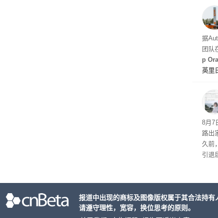
天发
据Au
团队
p O
英里
倍，
起了
8月
路出
久前
引退
程。
de
化方
报道中出现的商标及图像版权属于其合法持有
请遵守理性，宽容，换位思考的原则。