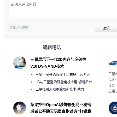
发布
编辑精选
三星展示下一代3D内存与突破性
V10 BV-NAND技术
三星
三星中国开始收缩手机布局：30万元
晶圆
月销售额不达标门店 将被逐步清退
LG与三星整治智能电视应用 切断后台
计划
偷偷共享带宽的违规行为
三星拟引入喷墨涂层新技术 助力
星电
Galaxy S27 Ultra进一步缩减镜头模组厚
实习
地开
度
苹果控告OpenAI涉嫌侵犯商业秘密
年实
后者公开聊天记录直指对方“打错算