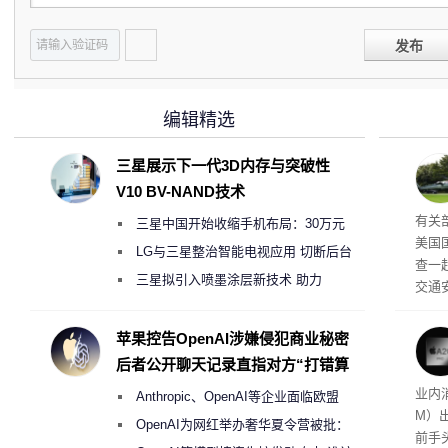
发布
编辑精选
三星展示下一代3D内存与突破性
V10 BV-NAND技术
查
有关
三星中国开始收缩手机布局：30万元
美国
月销售额不达标门店 将被逐步清退
LG与三星整治智能电视应用 切断后台
查一
偷偷共享带宽的违规行为
三星拟引入喷墨涂层新技术 助力
交通
Galaxy S27 Ultra进一步缩减镜头模组厚
普身
度
苹果控告OpenAI涉嫌侵犯商业秘密
后者公开聊天记录直指对方“打错算
盘”
元的苹
业内
Anthropic、OpenAI等企业面临欧盟
M）
《人工智能法案》全新执法权限审查
OpenAI为网红举办奢华夏令营被批：
前手