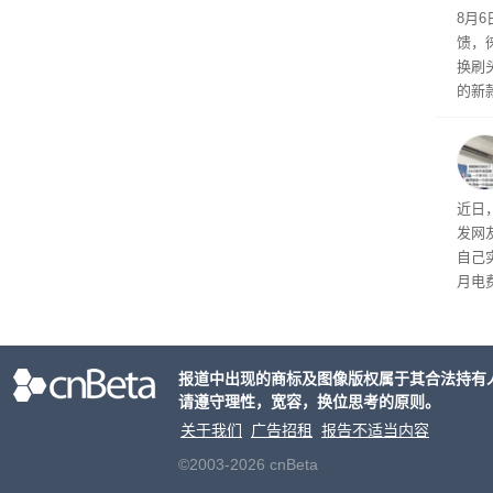
8月
馈，
换刷
的新
补货
近日
发网
自己
月电
频繁
报道中出现的商标及图像版权属于其合法持有
请遵守理性，宽容，换位思考的原则。
关于我们
广告招租
报告不适当内容
©2003-2026 cnBeta