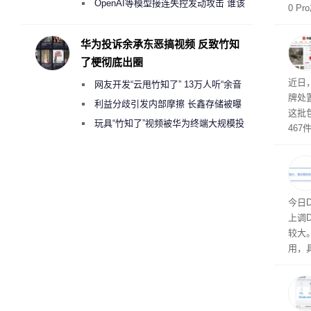
2000美元一晚 遭讽“反乌托邦”
OpenAI等模型接连失控发动攻击 谁该
0 
承担法律责任？
搭配
装与
华为投诉余承东恶搞视频 反致竹知
代旗旗
了梗彻底出圈
近日
网友开发“云甩竹知了” 13万人听“余音
牌处
绕梁”
利益分歧引发内部摩擦 长鑫存储被曝
这批
曾将华为驻场工程师驱逐出研发基地
玩具“竹知了”视频被华为终端大规模投
46
诉下架
拍卖
与，
将大
今日
上调D
较大
用，