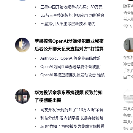
理”
随着A
三星中国开始收缩手机布局：30万元
语音
月销售额不达标门店 将被逐步清退
LG与三星整治智能电视应用 切断后台
带来
偷偷共享带宽的违规行为
三星拟引入喷墨涂层新技术 助力
试中，
Galaxy S27 Ultra进一步缩减镜头模组厚
的自
互的
度
苹果控告OpenAI涉嫌侵犯商业秘密
桌面
后者公开聊天记录直指对方“打错算
盘”
系列
在抵
Anthropic、OpenAI等企业面临欧盟
冲击
《人工智能法案》全新执法权限审查
OpenAI为网红举办奢华夏令营被批：
手机
2000美元一晚 遭讽“反乌托邦”
OpenAI等模型接连失控发动攻击 谁该
由于
承担法律责任？
本压
ne
华为投诉余承东恶搞视频 反致竹知
前受
了梗彻底出圈
保持
了
苹果
网友开发“云甩竹知了” 13万人听“余音
备案
绕梁”
利益分歧引发内部摩擦 长鑫存储被曝
苹果
曾将华为驻场工程师驱逐出研发基地
玩具“竹知了”视频被华为终端大规模投
经出