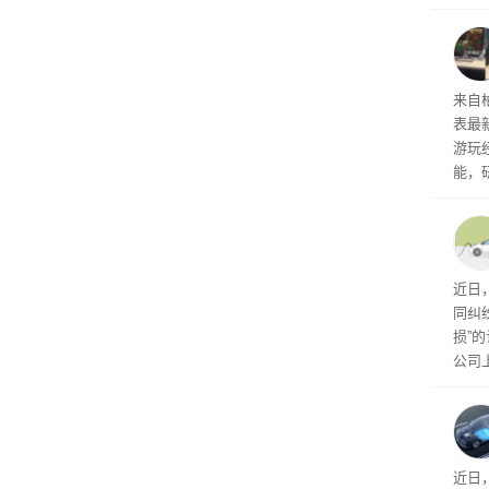
诉下架
ac 
内窥
来自
表最
游玩
能，
球》
训练
近日
同纠
损”
公司
先生
事故
给打
近日