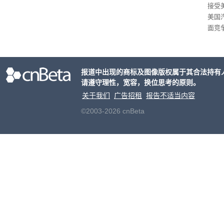
接受
美国
面竞
有一
性。
报道中出现的商标及图像版权属于其合法持有
请遵守理性，宽容，换位思考的原则。
关于我们
广告招租
报告不适当内容
©2003-2026 cnBeta