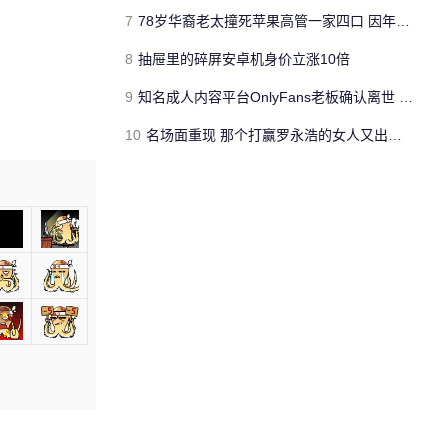
7
78岁华裔老太撞死苹果高管一家四口 因年事已高仅获缓刑不入狱
8
抽屉里的碎屏安卓机身价立涨10倍
9
知名成人内容平台OnlyFans老板确认离世 享年43岁
10
名场面重现 那个打赢罗永浩的女人又出现了