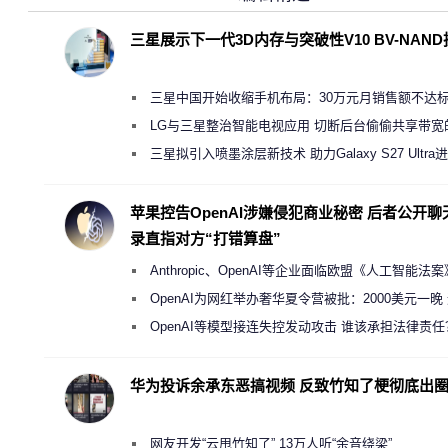
三星展示下一代3D内存与突破性V10 BV-NAN
三星中国开始收缩手机布局：30万元月销售额不达
店 将被逐步清退
LG与三星整治智能电视应用 切断后台偷偷共享带宽
规行为
三星拟引入喷墨涂层新技术 助力Galaxy S27 Ultra
缩减镜头模组厚度
苹果控告OpenAI涉嫌侵犯商业秘密 后者公开聊
录直指对方“打错算盘”
Anthropic、OpenAI等企业面临欧盟《人工智能法
新执法权限审查
OpenAI为网红举办奢华夏令营被批：2000美元一晚
“反乌托邦”
OpenAI等模型接连失控发动攻击 谁该承担法律责任
华为投诉余承东恶搞视频 反致竹知了梗彻底出
网友开发“云甩竹知了” 13万人听“余音绕梁”