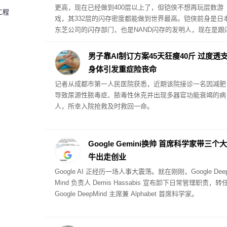
更高，现在已经做到400层以上了，但铠侠不想再玩层数游
工程
戏，其332层的闪存密度都能做到世界最高。铠侠前身是日
东芝公司的闪存部门，也是NAND闪存的发明人，现在是跟
迪公司合作研发、生产闪存，其技术路线BiCS相比三星、S
海力士、美光等公司有独到之处，容量密度一向很强。
男子靠AI制订方案45天狂瘦40斤 过度透
身体引发重症险丧命
记者从成都市第一人民医院获悉，近期该院接诊一名因减肥
导致尿源性脓毒症、脓毒性休克并出现多器官功能衰竭的病
人，所幸入院抢救及时救回一命。
Google Gemini换帅 首席科学家带三个大
牛出走创业
Google AI 正经历一场人事大震荡。就在刚刚，Google Dee
Mind 负责人 Demis Hassabis 宣布卸下日常管理职责，转
Google DeepMind 主席兼 Alphabet 首席科学家。