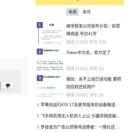
本周
本月
1
峰学蔚来公司发布讣告：张雪
峰病逝 年仅41岁
阅读 (1183) 评论 (13)
2
Token中文名，官方定了
阅读 (1161) 评论 (2)
3
微信：永不上线已读功能 要把
回应权还给用户
阅读 (1025) 评论 (2)
4
苹果向运行iOS 17及更早版本的设备推送关键安全警报 提醒用户防范网络攻击
5
飞手用农用无人机吊人上山 大疆吊销其操作证书
6
罗技官方广告公然辱骂消费者：一降价还不是像狗一样跑过来