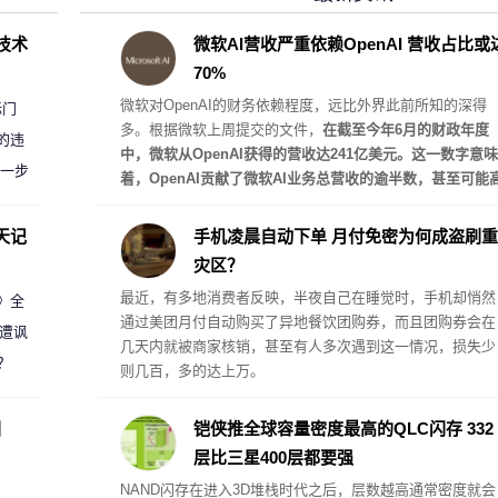
D技术
微软AI营收严重依赖OpenAI 营收占比或
70%
微软对OpenAI的财务依赖程度，远比外界此前所知的深得
标门
多。根据微软上周提交的文件，
在截至今年6月的财政年度
的违
中，微软从OpenAI获得的营收达241亿美元。这一数字意味
进一步
着，OpenAI贡献了微软AI业务总营收的逾半数，甚至可能
达约70%。
天记
手机凌晨自动下单 月付免密为何成盗刷重
灾区？
最近，有多地消费者反映，半夜自己在睡觉时，手机却悄然
案》全
通过美团月付自动购买了异地餐饮团购券，而且团购券会在
 遭讽
几天内就被商家核销，甚至有人多次遇到这一情况，损失少
？
则几百，多的达上万。
圈
铠侠推全球容量密度最高的QLC闪存 332
层比三星400层都要强
NAND闪存在进入3D堆栈时代之后，层数越高通常密度就会