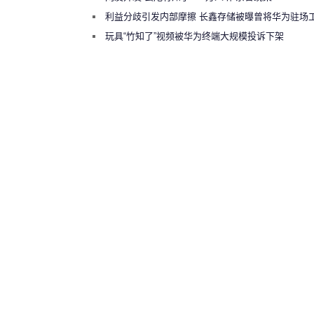
利益分歧引发内部摩擦 长鑫存储被曝曾将华为驻场
师驱逐出研发基地
玩具“竹知了”视频被华为终端大规模投诉下架