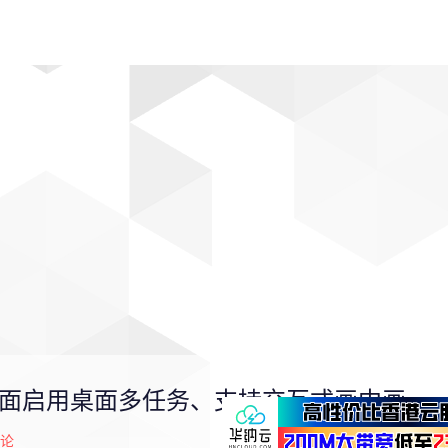
动漫
趣闻
科学
软件
主题
排行
ta 3全面启用桌面多任务、支持交互式画中画
论