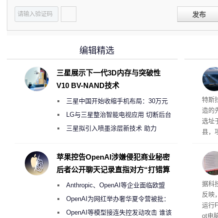
发布
编辑精选
三星展示下一代3D内存与突破性
V10 BV-NAND技术
Ter
特斯拉
三星中国开始收缩手机布局：30万元
造的先
月销售额不达标门店 将被逐步清退
LG与三星整治智能电视应用 切断后台
选址
偷偷共享带宽的违规行为
三星拟引入喷墨涂层新技术 助力
县，
Galaxy S27 Ultra进一步缩减镜头模组厚
公司
在社
度
苹果控告OpenAI涉嫌侵犯商业秘密
疑问
后者公开聊天记录直指对方“打错算
建筑”
盘”
患
据科技
Anthropic、OpenAI等企业面临欧盟
超 1
反映，
《人工智能法案》全新执法权限审查
OpenAI为网红举办奢华夏令营被批：
运行F
2000美元一晚 遭讽“反乌托邦”
OpenAI等模型接连失控发动攻击 谁该
ot