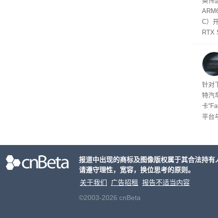
英伟达
在线
态
AR
件是
C）
软件
RTX
年晚
将到
的技
起售
针对
特汽
卡“F
平台
为2
车的
报道中出现的商标及图像版权属于其合法持有
请遵守理性，宽容，换位思考的原则。
关于我们
广告招租
报告不适当内容
©2003-2026 cnBeta