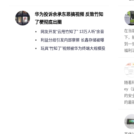
承担法律责任？
损坏
华为投诉余承东恶搞视频 反致竹知
了梗彻底出圈
RTX
在当
网友开发“云甩竹知了” 13万人听“余音
下，
绕梁”
利益分歧引发内部摩擦 长鑫存储被曝
到一
曾将华为驻场工程师驱逐出研发基地
玩具“竹知了”视频被华为终端大规模投
福利活
诉下架
英伟
州格
家提供
卡（F
户面
随着科
这一
ey
（Veri
的安全
的最新
失。研
内存
以利用
并窃取
SD