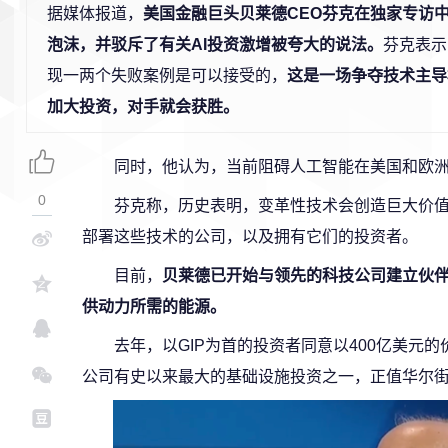
据媒体报道，
美国金融巨头贝莱德CEO芬克在独家专访
泡沫，并驳斥了有关AI投资激增被夸大的说法。
芬克表示
现一两个失败案例是可以接受的，
这是一场争夺技术主导
加大投资，对手就会获胜。
同时，他认为，当前阻碍人工智能在美国和欧
0
芬克称，历史表明，变革性技术会创造巨大价
部署这些技术的公司，以及拥有它们的投资者。
目前，
贝莱德已开始与领先的科技公司建立伙伴
供动力所需的能源。
去年，以GIP为首的投资者同意以400亿美元的价格收购A
公司有史以来最大的基础设施投资之一，正值华尔街