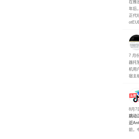
曝光
在推出
年后
正代
otE
代Bo
计与
机安
7 月
器托
机用
宿主
托管
如果
有可
最先
8月
跳动
近An
前，
室的