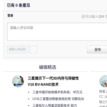
已有
0
条意见
登录
还可以输入
320
发布
编辑精选
三星展示下一代3D内存与突破性
V10 BV-NAND技术
随着三
三星中国开始收缩手机布局：30万元
CC
月销售额不达标门店 将被逐步清退
LG与三星整治智能电视应用 切断后台
随之
偷偷共享带宽的违规行为
三星拟引入喷墨涂层新技术 助力