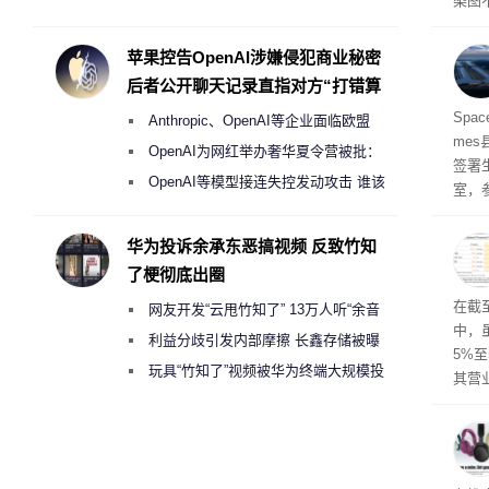
染图
Galaxy S27 Ultra进一步缩减镜头模组厚
一次
息人士
度
苹果控告OpenAI涉嫌侵犯商业秘密
26 
后者公开聊天记录直指对方“打错算
盘”
民面
Spa
Anthropic、OpenAI等企业面临欧盟
me
《人工智能法案》全新执法权限审查
OpenAI为网红举办奢华夏令营被批：
签署
2000美元一晚 遭讽“反乌托邦”
OpenAI等模型接连失控发动攻击 谁该
室，
承担法律责任？
的会
华为投诉余承东恶搞视频 反致竹知
了梗彻底出圈
于美
在截
网友开发“云甩竹知了” 13万人听“余音
中，
绕梁”
利益分歧引发内部摩擦 长鑫存储被曝
5%至
曾将华为驻场工程师驱逐出研发基地
玩具“竹知了”视频被华为终端大规模投
其营
诉下架
示，
日元
69亿