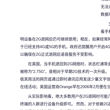
无法
数据
看手
明设备在2G退网后仍可继续使用；相反，如果经常降
于已经支持4G或5G的手机，政府还提醒用户开启4G
以确保在2G正式退网后语音服务不受影响。
在英国，当手机退回到2G网络时，状态栏通常会显
被称为“2.75G”，是相对于早期2G技术的一次升级
极其简洁的网页或通过即时通讯应用发送少量文字
在线活动；英国运营商Orange早在2006年2月便
从实际影响看，绝大多数用户在2G退网时可能
终端的人群进行设备升级即可。 然而，对于依赖2