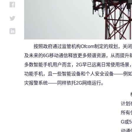
按照政府通过监管机构Ofcom制定的规划，关闭
及未来的6G移动通信释放更多频谱资源，从而提升
多数智能手机用户而言，2G早已远离日常使用场景
功能手机，且一些智能设备和个人安全设备——例
灾报警系统——同样依托2G网络运行。
计划
所有
G或
动通