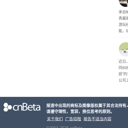
内窥
来自
表最
游玩
能，
球》
训练
近日
同纠
损”
公司
先生
事故
报道中出现的商标及图像版权属于其合法持有
请遵守理性，宽容，换位思考的原则。
关于我们
广告招租
报告不适当内容
©2003-2026 cnBeta