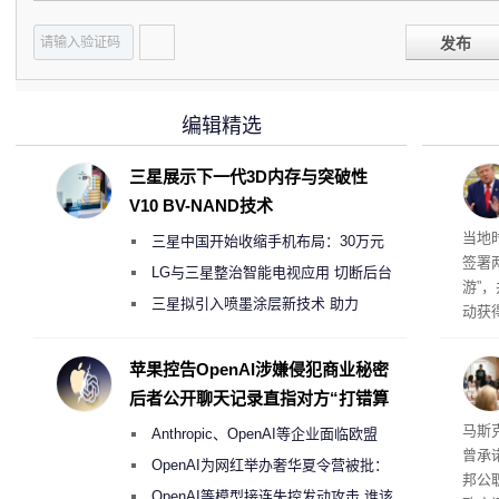
发布
编辑精选
三星展示下一代3D内存与突破性
V10 BV-NAND技术
育旅
当地
三星中国开始收缩手机布局：30万元
签署
月销售额不达标门店 将被逐步清退
LG与三星整治智能电视应用 切断后台
游”
偷偷共享带宽的违规行为
三星拟引入喷墨涂层新技术 助力
动获
Galaxy S27 Ultra进一步缩减镜头模组厚
府将
育旅
度
苹果控告OpenAI涉嫌侵犯商业秘密
行动
后者公开聊天记录直指对方“打错算
盘”
果 
马斯克
Anthropic、OpenAI等企业面临欧盟
曾承
《人工智能法案》全新执法权限审查
OpenAI为网红举办奢华夏令营被批：
邦公
2000美元一晚 遭讽“反乌托邦”
OpenAI等模型接连失控发动攻击 谁该