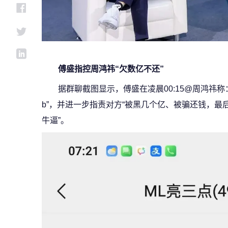
傅盛指控周鸿祎“欠数亿不还”
据群聊截图显示，傅盛在凌晨00:15@周鸿祎
b”，并进一步指责对方“被黑几个亿、被骗还钱，
牛逼”。