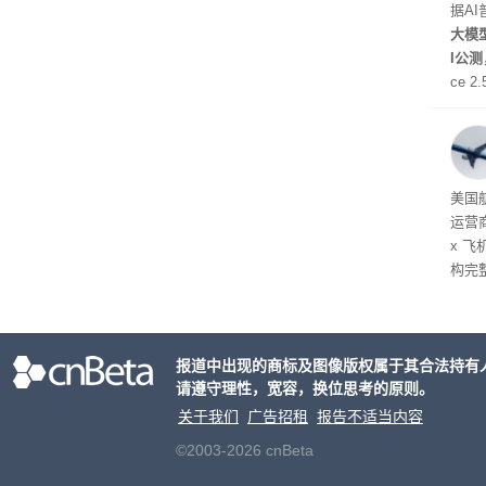
据A
大模型
I公
ce 
元/百
万to
出分辨
在部
美国
运营
x 
构完
域涉
件。
检查
报道中出现的商标及图像版权属于其合法持有
请遵守理性，宽容，换位思考的原则。
关于我们
广告招租
报告不适当内容
©2003-2026 cnBeta