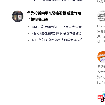
政府
承担法律责任？
显示
称的
华为投诉余承东恶搞视频 反致竹知
也无
了梗彻底出圈
Ope
网友开发“云甩竹知了” 13万人听“余音
免费侧
绕梁”
利益分歧引发内部摩擦 长鑫存储被曝
户用到
曾将华为驻场工程师驱逐出研发基地
玩具“竹知了”视频被华为终端大规模投
优，
诉下架
免费侧
本对话
钮用
型大
据路
人士
源A
门产