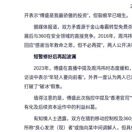
开表示“傅盛是我最骄傲的投资”，但裂痕早已暗生。
据媒体报道，双方矛盾源于金山毒霸转型免费
展后与360在安全领域的直接竞争。2016年，周鸿
回应“感谢当年救命之恩，但不必再提”，两人公开决
短暂修好后再起波澜
2023年，傅盛在直播中提及周鸿祎时态度缓和
访谈中表示“年轻人要向前看”。外界一度认为两人
打破了“破冰”假象。
值得注意的是，傅盛此次指控中提及“香港官司”
有化及后续资本运作中的利益纠葛。
有知情人士透露，双方在猎豹移动控制权及36
所称“良心发泄（现）者”或指向某中间调解人，但