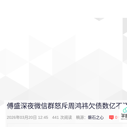
首页
影视
音乐
游戏
动漫
排行
傅盛深夜微信群怒斥周鸿祎欠债数亿不还
2026年03月20日 12:45
441
次阅读
稿源：
磐石之心
0
条评