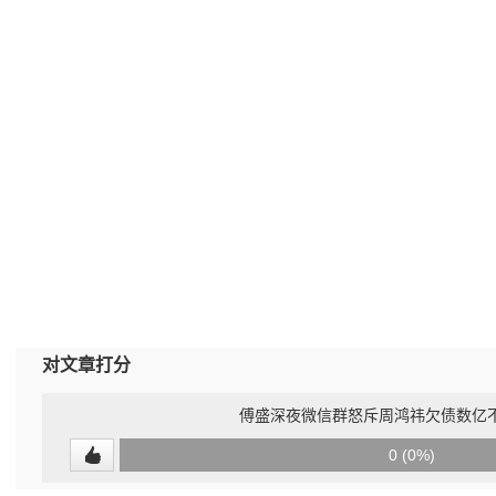
对文章打分
傅盛深夜微信群怒斥周鸿祎欠债数亿不
0
0 (0%)
(undefined%)