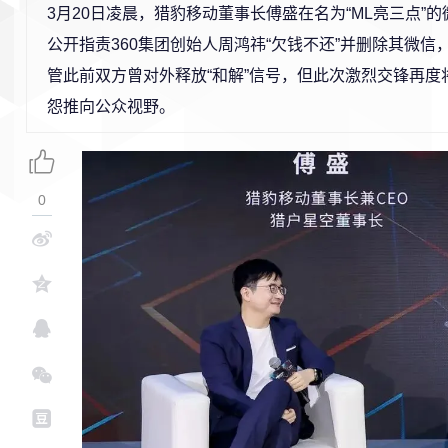
3月20日凌晨，猎豹移动董事长傅盛在名为“ML亮三点”
公开指责360集团创始人周鸿祎“欠钱不还”并删除其微信
管此前双方曾对外释放“和解”信号，但此次激烈交锋再度
怨推向公众视野。
0