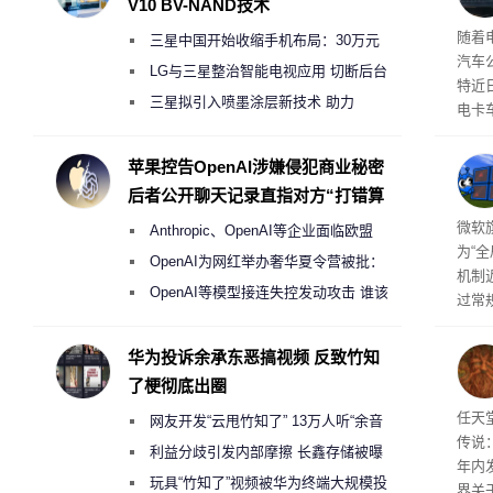
V10 BV-NAND技术
本增
随着
三星中国开始收缩手机布局：30万元
汽车
月销售额不达标门店 将被逐步清退
LG与三星整治智能电视应用 切断后台
特近
偷偷共享带宽的违规行为
三星拟引入喷墨涂层新技术 助力
电卡
Galaxy S27 Ultra进一步缩减镜头模组厚
名为“
称源
度
苹果控告OpenAI涉嫌侵犯商业秘密
需求
后者公开聊天记录直指对方“打错算
盘”
商推
微软旗
Anthropic、OpenAI等企业面临欧盟
为“
《人工智能法案》全新执法权限审查
OpenAI为网红举办奢华夏令营被批：
机制
2000美元一晚 遭讽“反乌托邦”
OpenAI等模型接连失控发动攻击 谁该
过常
承担法律责任？
全与 
正式发
华为投诉余承东恶搞视频 反致竹知
工具
了梗彻底出圈
并永
任天
任天
网友开发“云甩竹知了” 13万人听“余音
传说
绕梁”
利益分歧引发内部摩擦 长鑫存储被曝
年内
曾将华为驻场工程师驱逐出研发基地
玩具“竹知了”视频被华为终端大规模投
界关