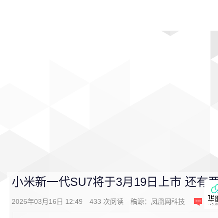
首页
影视
音乐
游戏
动漫
排行
小米新一代SU7将于3月19日上市 还
2026年03月16日 12:49
433
次阅读
稿源：
凤凰网科技
0
条