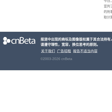
今日
宣判
的刑
取计
个月
元罚
报道中出现的商标及图像版权属于其合法持有
请遵守理性，宽容，换位思考的原则。
关于我们
广告招租
报告不适当内容
©2003-2026 cnBeta