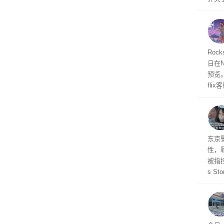
诉下架
Roc
日在N
预览
fli
此前
27
东京
性，
被指控
s S
王》
品，
美元)
多被