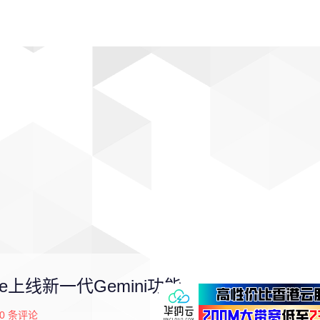
动漫
趣闻
科学
软件
主题
排行
rive上线新一代Gemini功能
0
条评论