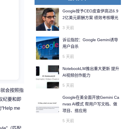
Google授予CEO皮查伊高达6.9
2亿美元薪酬方案 绩效考核曝光
3 天前
诉讼指控：Google Gemini诱导
用户自杀
5 天前
NotebookLM推出重大更新 提升
AI视频创作能力
5 天前
ni就会按照指
Google在美全面开放Gemini Ca
会议纪要和即
nvas AI模式 帮用户写文档、做
lp me
项目、搭应用
5 天前
yle”（匹配