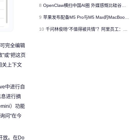
8
OpenClaw横扫中国AI圈 外媒感慨比硅谷更火爆
9
苹果发布配备M5 Pro与M5 Max的MacBook Pro 本地AI能力再升级 ​
10
千问林俊旸“不值得被共情”？阿里员工：沽名钓誉，像孩子一样
、可完全编辑
”或“把这页
相关上下文
ve中进行自
键信息进行摘
mini）功能
询问“在今
户开放。在Do