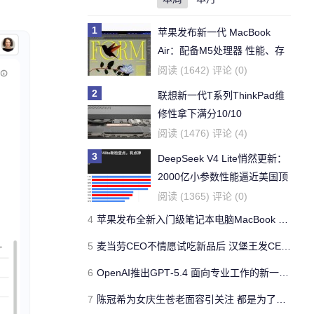
1
苹果发布新一代 MacBook
Air：配备M5处理器 性能、存
储与 AI 全面升级 ​
阅读 (1642) 评论 (0)
2
联想新一代T系列ThinkPad维
修性拿下满分10/10
阅读 (1476) 评论 (4)
3
DeepSeek V4 Lite悄然更新：
2000亿小参数性能逼近美国顶
流
阅读 (1365) 评论 (0)
4
苹果发布全新入门级笔记本电脑MacBook Neo 起售价599美元
5
麦当劳CEO不情愿试吃新品后 汉堡王发CEO狠咬皇堡视频借势营销
6
OpenAI推出GPT‑5.4 面向专业工作的新一代旗舰模型
7
陈冠希为女庆生苍老面容引关注 都是为了孩子？