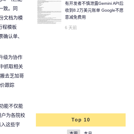
有开发者不慎泄露Gemini API后
一致。同
收到8.2万美元账单 Google不愿
意减免费用
另一份文档为模
行程模板
6 天前
机票确认单、
具”升级为协作
ve中抓取相关
排搬去芝加哥
价跟踪
。该功能不仅能
用户为各院校
Top 10
填入这些字
本周
本月