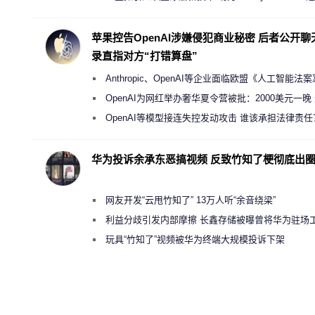
缩减镜头模组厚度
苹果控告OpenAI涉嫌侵犯商业秘密 后者公开聊
录直指对方“打错算盘”
Anthropic、OpenAI等企业面临欧盟《人工智能法
新执法权限审查
OpenAI为网红举办奢华夏令营被批：2000美元一晚
“反乌托邦”
OpenAI等模型接连失控发动攻击 谁该承担法律责任
华为投诉余承东恶搞视频 反致竹知了梗彻底出
网友开发“云甩竹知了” 13万人听“余音绕梁”
利益分歧引发内部摩擦 长鑫存储被曝曾将华为驻场
师驱逐出研发基地
玩具“竹知了”视频被华为终端大规模投诉下架