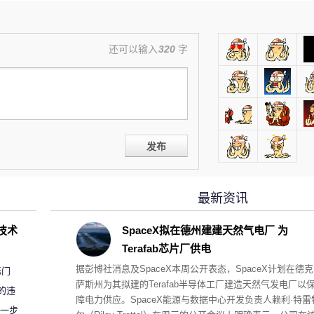
还可以输入
320
字
发布
最新资讯
D技术
SpaceX拟在德州建建天然气电厂 为
Terafab芯片厂供电
据彭博社消息及SpaceX本周公开表态，SpaceX计划在德克
标门
萨斯州为其拟建的Terafab半导体工厂建造天然气发电厂以
的违
障电力供应。SpaceX能源与数据中心开发负责人赖利·特雷
进一步