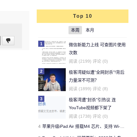
Top 10
本周
本月
1
微信新能力上线 可查图片使用
次数
阅读 (2199) 评论 (0)
2
极客湾疑似遭"全网封杀"!背后
力量深不可测？
阅读 (1899) 评论 (8)
3
极客湾遭"封杀"引热议 连
YouTube视频都下架了
阅读 (1738) 评论 (0)
4
苹果升级iPad Air 搭载M4 芯片、支持 Wi‑Fi 7 售价不变