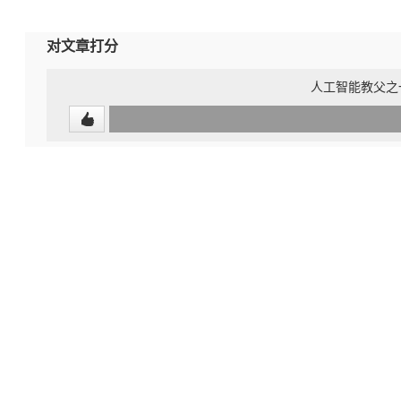
对文章打分
人工智能教父之一
0
(undefined%)