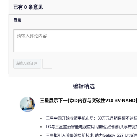
已有
0
条意见
登录
编辑精选
三星展示下一代3D内存与突破性V10 BV-NAN
三星中国开始收缩手机布局：30万元月销售额不达
店 将被逐步清退
LG与三星整治智能电视应用 切断后台偷偷共享带宽
规行为
三星拟引入喷墨涂层新技术 助力Galaxy S27 Ultra