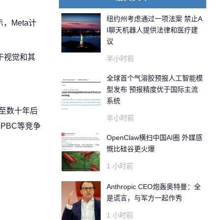
纽约州考虑通过一项法案 禁止A
，Meta计
I聊天机器人提供法律和医疗建
议
于视觉和其
半小时前
全球首个气溶胶预报人工智能模
型发布 预报精度优于国际主流
系统
甚至数十年后
半小时前
 PBC等竞争
OpenClaw横扫中国AI圈 外媒感
慨比硅谷更火爆
1 小时前
Anthropic CEO炮轰奥特曼：全
是谎言，与军方一起作秀
1 小时前