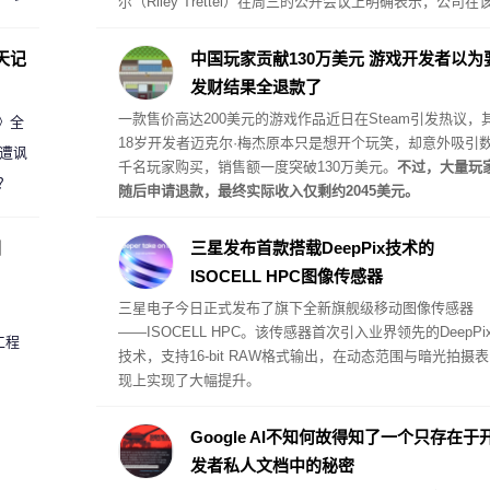
尔（Riley Trettel）在周三的公开会议上明确表示，公司在
项目中将采取“自备电力”的模式，并配备规模极其庞大的电
阵列。
天记
中国玩家贡献130万美元 游戏开发者以为
发财结果全退款了
一款售价高达200美元的游戏作品近日在Steam引发热议，
案》全
18岁开发者迈克尔·梅杰原本只是想开个玩笑，却意外吸引
 遭讽
千名玩家购买，销售额一度突破130万美元。
不过，大量玩
？
随后申请退款，最终实际收入仅剩约2045美元。
圈
三星发布首款搭载DeepPix技术的
ISOCELL HPC图像传感器
三星电子今日正式发布了旗下全新旗舰级移动图像传感器
——
ISOCELL HPC
。该传感器首次引入业界领先的DeepPi
工程
技术，支持16-bit RAW格式输出，在动态范围与暗光拍摄表
现上实现了大幅提升。
Google AI不知何故得知了一个只存在于
发者私人文档中的秘密