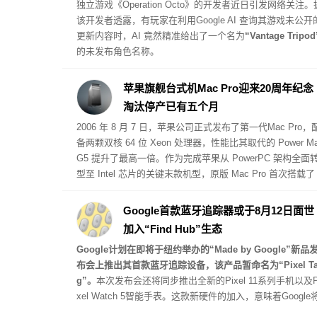
独立游戏《Operation Octo》的开发者近日引发网络关注。
该开发者透露，有玩家在利用Google AI 查询其游戏未公开
更新内容时，AI 竟然精准给出了一个名为
“Vantage Tripod
的未发布角色名称。
苹果旗舰台式机Mac Pro迎来20周年纪念
淘汰停产已有五个月
2006 年 8 月 7 日，苹果公司正式发布了第一代
Mac Pro
，
备两颗双核 64 位 Xeon 处理器，性能比其取代的 Power M
G5 提升了最高一倍。作为完成苹果从 PowerPC 架构全面
型至 Intel 芯片的关键末款机型，原版 Mac Pro 首次搭载了
CI Express 扩展槽，起步售价为 2499 美元。
Google首款蓝牙追踪器或于8月12日面世
加入“Find Hub”生态
Google计划在即将于纽约举办的“Made by Google”新品
布会上推出其首款蓝牙追踪设备，该产品暂命名为“Pixel T
g”。
本次发布会还将同步推出全新的Pixel 11系列手机以及P
xel Watch 5智能手表。这款新硬件的加入，意味着Google
直接与苹果AirTag 2、三星Galaxy SmartTag 2以及摩托罗