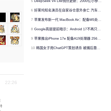
5
DeepSeek V4 Lite悄然更新：2000亿小参数性能逼近美国顶流
6
好莱坞知名演员在自家谷仓意外身亡 汽车搭电时突然自燃
7
苹果发布新一代 MacBook Air：配备M5处理器 性能、存储与 AI 全面升级 ​
8
Google高层提前暗示：Android 17不再只是操作系统
9
苹果推出iPhone 17e 配备A19处理器 256GB容量起步 刘海屏依旧
10
韩国女子用ChatGPT策划诱杀 被捕后靠清纯颜值粉丝暴涨50倍
22:26
保
特