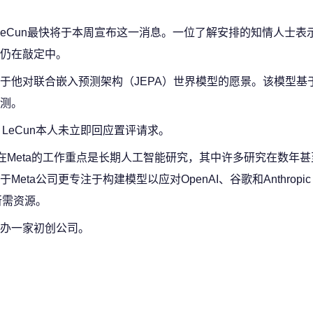
的LeCun最快将于本周宣布这一消息。一位了解安排的知情人士表示
节仍在敲定中。
注于他对联合嵌入预测架构（JEPA）世界模型的愿景。该模型基
测。
。LeCun本人未立即回应置评请求。
。他在Meta的工作重点是长期人工智能研究，其中许多研究在数年
a公司更专注于构建模型以应对OpenAI、谷歌和Anthropic
所需资源。
创办一家初创公司。