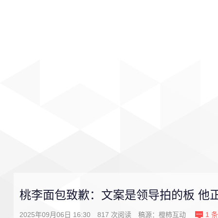
首页
影视
音乐
游戏
桃李面包致歉：文案是领导拍的板 他正
2025年09月06日 16:30
817
次阅读
稿源：橙柿互动
1
条