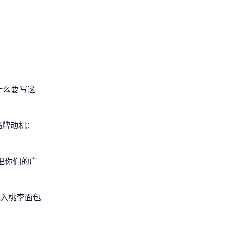
什么要写这
品牌动机：
把你们的广
入桃李面包