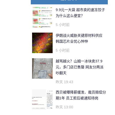
9.9元一大袋 超市卖的速冻饺子
为什么这么便宜？
5 小时前
伊朗战火威胁关键原材料供应
韩国芯片业忧心忡忡
5 小时前
越骂越火？山姆一冰块卖37.9
元，多门店已售罄 网友分两派
吵翻天
昨天 19:43
西贝被曝降薪缓发、裁员赔偿分
期1年 员工拒后被通知待岗
昨天 13:00