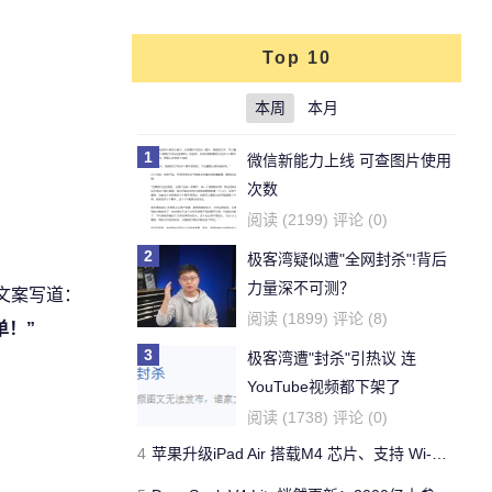
Top 10
本周
本月
1
微信新能力上线 可查图片使用
次数
阅读 (2199) 评论 (0)
2
极客湾疑似遭"全网封杀"!背后
力量深不可测？
文案写道：
阅读 (1899) 评论 (8)
单！”
3
极客湾遭"封杀"引热议 连
YouTube视频都下架了
阅读 (1738) 评论 (0)
4
苹果升级iPad Air 搭载M4 芯片、支持 Wi‑Fi 7 售价不变