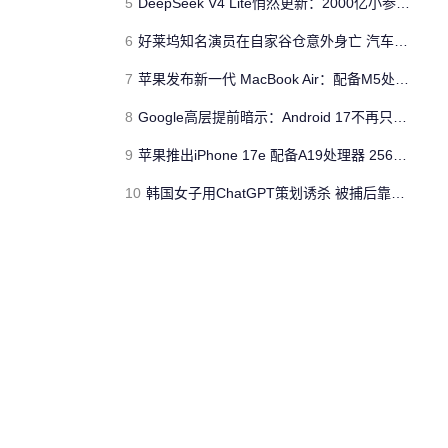
5
DeepSeek V4 Lite悄然更新：2000亿小参数性能逼近美国顶流
6
好莱坞知名演员在自家谷仓意外身亡 汽车搭电时突然自燃
7
苹果发布新一代 MacBook Air：配备M5处理器 性能、存储与 AI 全面升级 ​
8
Google高层提前暗示：Android 17不再只是操作系统
9
苹果推出iPhone 17e 配备A19处理器 256GB容量起步 刘海屏依旧
10
韩国女子用ChatGPT策划诱杀 被捕后靠清纯颜值粉丝暴涨50倍