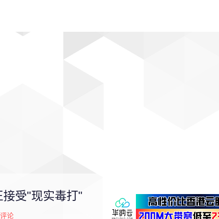
动漫
趣闻
科学
软件
主题
排行
接受"现实毒打"
评论