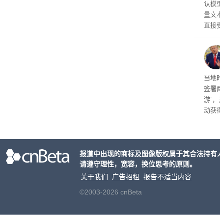
认模型
量文
直接
布计
幅较
育旅
当地
签署
游”
动获
府将
育旅
行动
报道中出现的商标及图像版权属于其合法持有
请遵守理性，宽容，换位思考的原则。
关于我们
广告招租
报告不适当内容
©2003-2026 cnBeta