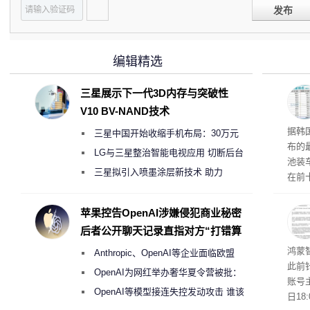
发布
编辑精选
三星展示下一代3D内存与突破性
V10 BV-NAND技术
据韩国
三星中国开始收缩手机布局：30万元
布的
月销售额不达标门店 将被逐步清退
LG与三星整治智能电视应用 切断后台
池装车
偷偷共享带宽的违规行为
三星拟引入喷墨涂层新技术 助力
在前
Galaxy S27 Ultra进一步缩减镜头模组厚
2.
前五
度
苹果控告OpenAI涉嫌侵犯商业秘密
席全
后者公开聊天记录直指对方“打错算
竞争
盘”
鸿蒙
Anthropic、OpenAI等企业面临欧盟
此前
《人工智能法案》全新执法权限审查
OpenAI为网红举办奢华夏令营被批：
账号
2000美元一晚 遭讽“反乌托邦”
OpenAI等模型接连失控发动攻击 谁该
日1