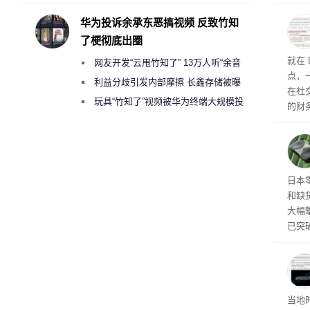
承担法律责任？
则是
的声
华为投诉余承东恶搞视频 反致竹知
已不
了梗彻底出圈
尚未
就在 
网友开发“云甩竹知了” 13万人听“余音
点，一
绕梁”
利益分歧引发内部摩擦 长鑫存储被曝
在社
曾将华为驻场工程师驱逐出研发基地
玩具“竹知了”视频被华为终端大规模投
的财务
诉下架
V4-
件，
舰型号
文，其
价都
日本
到 1
和缺
大幅攀
已突
X 5
涨。S
0 T
节奏
Op
当地时
的顾