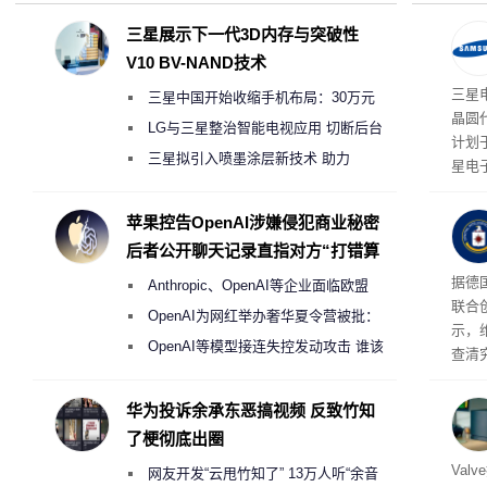
三星展示下一代3D内存与突破性
V10 BV-NAND技术
三星
三星中国开始收缩手机布局：30万元
晶圆
月销售额不达标门店 将被逐步清退
LG与三星整治智能电视应用 切断后台
计划
偷偷共享带宽的违规行为
三星拟引入喷墨涂层新技术 助力
星电
Galaxy S27 Ultra进一步缩减镜头模组厚
实习
地开
度
苹果控告OpenAI涉嫌侵犯商业秘密
年实
后者公开聊天记录直指对方“打错算
盘”
据德
Anthropic、OpenAI等企业面临欧盟
联合
《人工智能法案》全新执法权限审查
OpenAI为网红举办奢华夏令营被批：
示，
2000美元一晚 遭讽“反乌托邦”
OpenAI等模型接连失控发动攻击 谁该
查清
承担法律责任？
经公
CIA
华为投诉余承东恶搞视频 反致竹知
了梗彻底出圈
机后
Val
网友开发“云甩竹知了” 13万人听“余音