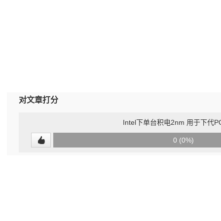
对文章打分
Intel下单台积电2nm 用于下代
0
0 (0%)
(undefined%)