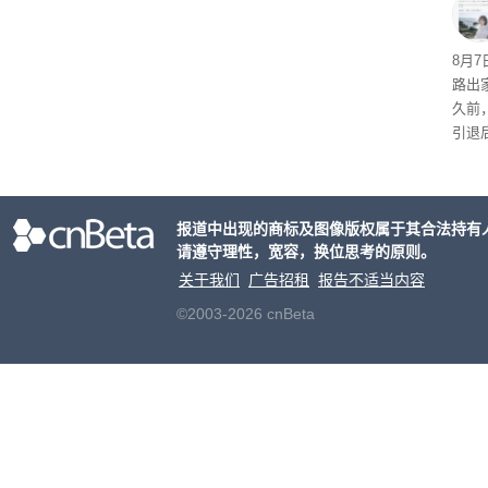
起了
8月
路出
久前
引退
程。
de
化方
报道中出现的商标及图像版权属于其合法持有
请遵守理性，宽容，换位思考的原则。
关于我们
广告招租
报告不适当内容
©2003-2026 cnBeta