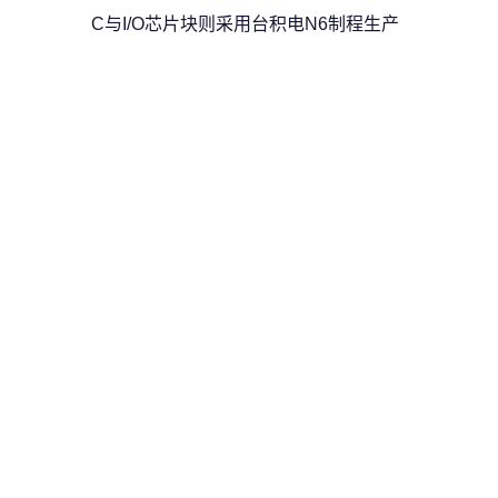
C与I/O芯片块则采用台积电N6制程生产