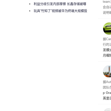
te
绕梁”
利益分歧引发内部摩擦 长鑫存储被曝
会自动
曾将华为驻场工程师驱逐出研发基地
玩具“竹知了”视频被华为终端大规模投
说明
诉下架
立即
性能
的做
据Ca
行的
发模
月缩
至30
天发
据Au
团队
p O
英里
倍，