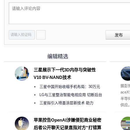
发布
编辑精选
三星展示下一代3D内存与突破性
V10 BV-NAND技术
电
据彭
三星中国开始收缩手机布局：30万元
ace
月销售额不达标门店 将被逐步清退
LG与三星整治智能电视应用 切断后台
半导
偷偷共享带宽的违规行为
三星拟引入喷墨涂层新技术 助力
供应
Galaxy S27 Ultra进一步缩减镜头模组厚
赖利·
开会
度
苹果控告OpenAI涉嫌侵犯商业秘密
取“
后者公开聊天记录直指对方“打错算