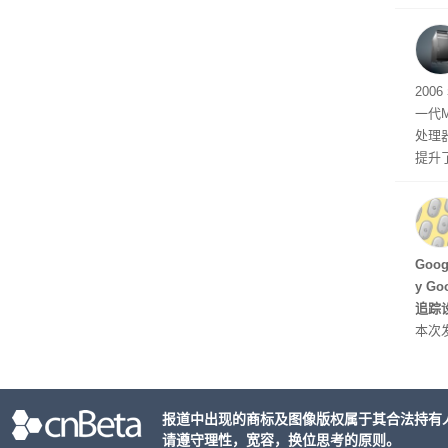
tage 
有五
200
一代
处理器
提升
C 架
型，原
ss 
Hu
Goo
y G
追踪设
本次发
列手机
新硬
果Air
报道中出现的商标及图像版权属于其合法持有
摩托罗
请遵守理性，宽容，换位思考的原则。
开正