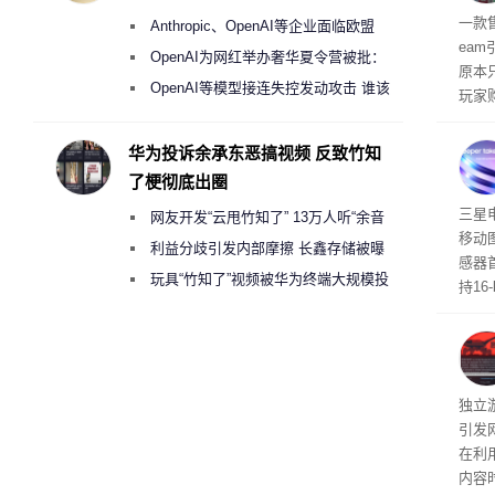
的电
盘”
全退
一款
Anthropic、OpenAI等企业面临欧盟
ea
《人工智能法案》全新执法权限审查
OpenAI为网红举办奢华夏令营被批：
原本
2000美元一晚 遭讽“反乌托邦”
OpenAI等模型接连失控发动攻击 谁该
玩家
承担法律责任？
过，
入仅剩
华为投诉余承东恶搞视频 反致竹知
了梗彻底出圈
传感
三星
网友开发“云甩竹知了” 13万人听“余音
移动
绕梁”
利益分歧引发内部摩擦 长鑫存储被曝
感器
曾将华为驻场工程师驱逐出研发基地
玩具“竹知了”视频被华为终端大规模投
持16
诉下架
光拍
文档
独立游
引发
在利用
内容