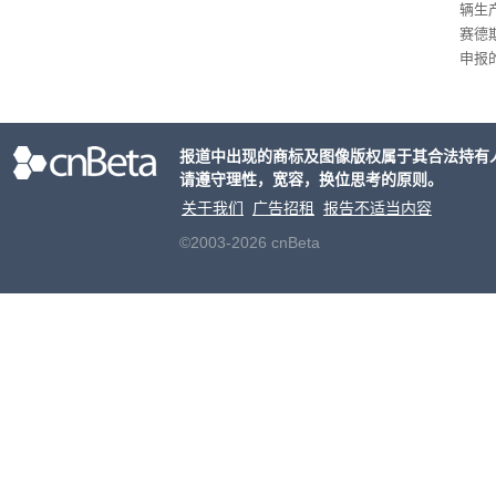
辆生
赛德
申报
双电
单电
持一致
报道中出现的商标及图像版权属于其合法持有
2mm
请遵守理性，宽容，换位思考的原则。
h。
关于我们
广告招租
报告不适当内容
©2003-2026 cnBeta