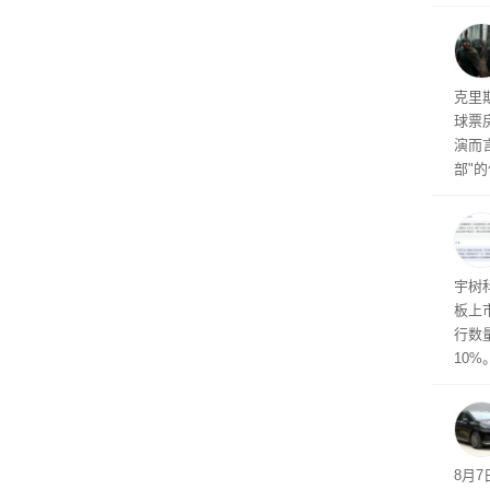
诉下架
厂商七
限，
粒的D
频水
导演
克里
球票
演而
部"
侠三
士》
点合
宇树
板上市
行数量
10%
8月