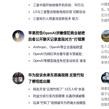
公司
AI
三星中国开始收缩手机布局：30万元
生。继 
月销售额不达标门店 将被逐步清退
LG与三星整治智能电视应用 切断后台
近日
偷偷共享带宽的违规行为
三星拟引入喷墨涂层新技术 助力
生越
Galaxy S27 Ultra进一步缩减镜头模组厚
科技
度
苹果控告OpenAI涉嫌侵犯商业秘密
后者公开聊天记录直指对方“打错算
盘”
26
在人
Anthropic、OpenAI等企业面临欧盟
公司
《人工智能法案》全新执法权限审查
OpenAI为网红举办奢华夏令营被批：
网接
2000美元一晚 遭讽“反乌托邦”
OpenAI等模型接连失控发动攻击 谁该
来地
承担法律责任？
企业
价，
华为投诉余承东恶搞视频 反致竹知
0英
了梗彻底出圈
当地
传统
随着
网友开发“云甩竹知了” 13万人听“余音
斯顿
基于
保护
绕梁”
利益分歧引发内部摩擦 长鑫存储被曝
出强
曾将华为驻场工程师驱逐出研发基地
玩具“竹知了”视频被华为终端大规模投
前数周