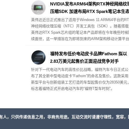
key 密钥，进而控制受害者的在线账户。不过，实施此类攻
NVIDIA发布ARM64架构RTX神经网络纹
的前提条件是受害者的 PC 设备必须已被注入恶意软件。
压缩SDK 加速布局RTX Spark笔记本生
英伟达近日正式推出了适用于Windows 11 ARM64平台的RT
神经网络纹理压缩（NTC）开发工具包（SDK）。随着搭载
英伟达RTX Spark芯片组的笔记本产品即将在今年晚些时候
续面世，这一举措旨在为即将到来的ARM架构移动计算平
提供全面的技术支撑。
福特发布低价电动皮卡品牌Fathom 拟以
2.83万美元起售价正面迎战竞争对手
针对下一代电动汽车的高性价比战略，福特汽车今日正式公
布了其全新中型电动皮卡“Fathom”的命名及售价。这款采用
新型平台与创新组装工艺打造的车型起售价仅为28350美元
标志着福特正式开启电动汽车的“福特T型车时刻”。
有人，只供传递信息之用，非商务用途。互动交流时请遵守理性，宽容，