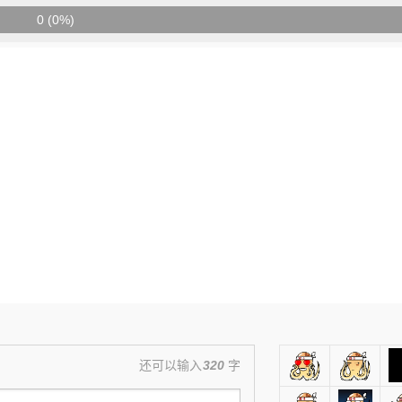
0 (0%)
还可以输入
320
字