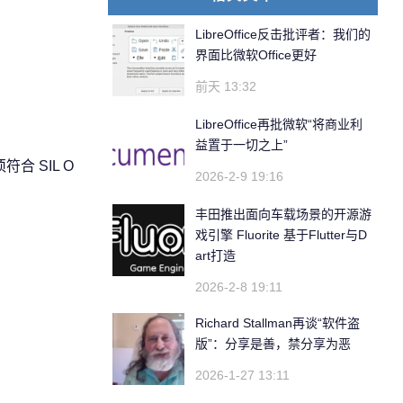
LibreOffice反击批评者：我们的
界面比微软Office更好
前天 13:32
LibreOffice再批微软“将商业利
益置于一切之上”
 SIL O
2026-2-9 19:16
丰田推出面向车载场景的开源游
戏引擎 Fluorite 基于Flutter与D
art打造
2026-2-8 19:11
Richard Stallman再谈“软件盗
版”：分享是善，禁分享为恶
2026-1-27 13:11