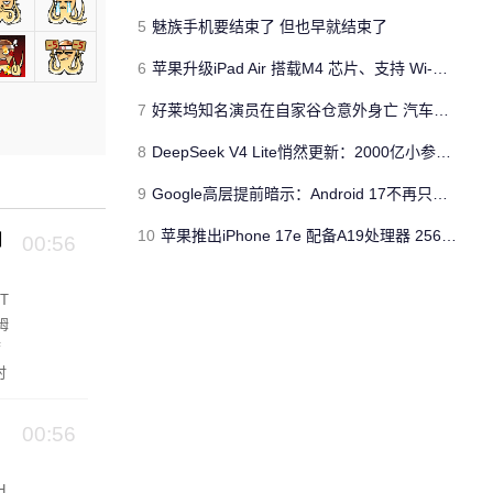
5
魅族手机要结束了 但也早就结束了
6
苹果升级iPad Air 搭载M4 芯片、支持 Wi‑Fi 7 售价不变
7
好莱坞知名演员在自家谷仓意外身亡 汽车搭电时突然自燃
8
DeepSeek V4 Lite悄然更新：2000亿小参数性能逼近美国顶流
9
Google高层提前暗示：Android 17不再只是操作系统
10
苹果推出iPhone 17e 配备A19处理器 256GB容量起步 刘海屏依旧
州
00:56
T
姆
席
时
c
00:56
H