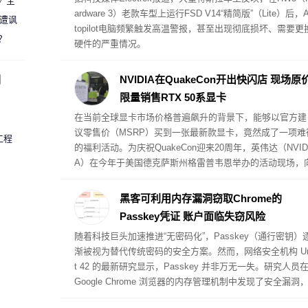
案》全
ardware 3）老款车型上运行FSD V14“精简版”（Lite）后，A
 遭讽
topilot电脑频繁触发高温警报，甚至出现彻底损坏、需要更
？
硬件的严重情况。
圈
NVIDIA在QuakeCon开出快闪店 现场原
限量销售RTX 50系显卡
在当前全球显卡市场价格普遍飙升的背景下，能够以官方建
议零售价（MSRP）买到一张最新款显卡，竟然成了一项难
工程
的福利活动。为庆祝QuakeCon迎来20周年，英伟达（NVID
A）在今年于美国德克萨斯州格雷普韦恩举办的活动现场，
到场玩家提供了以原价购买RTX 5000系列公版显卡（Found
rs Edition）的特权。英伟达将这一现场销售活动命名为“实
黑客可利用内存漏洞窃取Chrome的
核验优先购（Verified Priority Access IRL）”。
Passkey凭证 账户面临失窃风险
随着科技巨头加速推进“无密码化”，Passkey（通行密钥）
渐被视为替代传统密码的安全方案。然而，网络安全机构 Un
t 42 的最新研究显示，Passkey 并非万无一失。研究人员
Google Chrome 浏览器的内存管理机制中发现了安全漏洞
黑客可以利用该漏洞直接从 Chrome 内存中提取并窃取 Pas