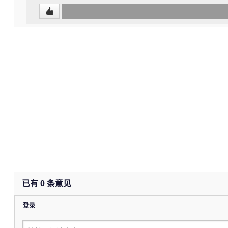
0
(undefined%)
已有
0
条意见
登录