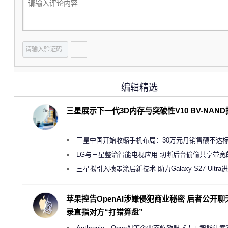
编辑精选
三星展示下一代3D内存与突破性V10 BV-NAN
三星中国开始收缩手机布局：30万元月销售额不达
店 将被逐步清退
LG与三星整治智能电视应用 切断后台偷偷共享带宽
规行为
三星拟引入喷墨涂层新技术 助力Galaxy S27 Ultra
缩减镜头模组厚度
苹果控告OpenAI涉嫌侵犯商业秘密 后者公开聊
录直指对方“打错算盘”