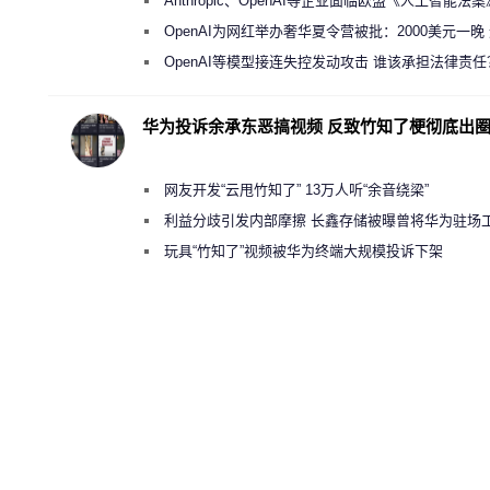
Anthropic、OpenAI等企业面临欧盟《人工智能法
新执法权限审查
OpenAI为网红举办奢华夏令营被批：2000美元一晚
“反乌托邦”
OpenAI等模型接连失控发动攻击 谁该承担法律责任
华为投诉余承东恶搞视频 反致竹知了梗彻底出
网友开发“云甩竹知了” 13万人听“余音绕梁”
利益分歧引发内部摩擦 长鑫存储被曝曾将华为驻场
师驱逐出研发基地
玩具“竹知了”视频被华为终端大规模投诉下架