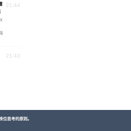
击
理
21:44
态
X
陆
台
21:43
，
换位思考的原则。