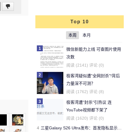
Top 10
本周
本月
1
微信新能力上线 可查图片使用
次数
阅读 (2141) 评论 (0)
2
极客湾疑似遭"全网封杀"!背后
力量深不可测？
阅读 (1762) 评论 (8)
3
极客湾遭"封杀"引热议 连
YouTube视频都下架了
阅读 (1620) 评论 (0)
4
三星Galaxy S26 Ultra发布：首发隐私显示屏、骁龙 8 Elite Gen 5与60W闪充