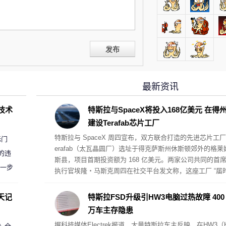
发布
最新资讯
D技术
特斯拉与SpaceX将投入168亿美元 在得
建设Terafab芯片工厂
特斯拉与 SpaceX 周四宣布，双方联合打造的先进芯片工厂
标门
erafab（太瓦晶圆厂）选址于得克萨斯州休斯顿郊外的格莱
的违
斯县，项目首期投资额为 168 亿美元。两家公司共同的首
进一步
执行官埃隆・马斯克周四在社交平台发文称，这座工厂 “届
将毫无疑问成为全球规模最大、价值最高的单体建筑”。Spa
eX 披露，厂区规划制造面积超 1 亿平方英尺。
天记
特斯拉FSD升级引HW3电脑过热故障 400
万车主存隐患
据科技媒体Electrek报道，大量特斯拉车主反映，在HW3（